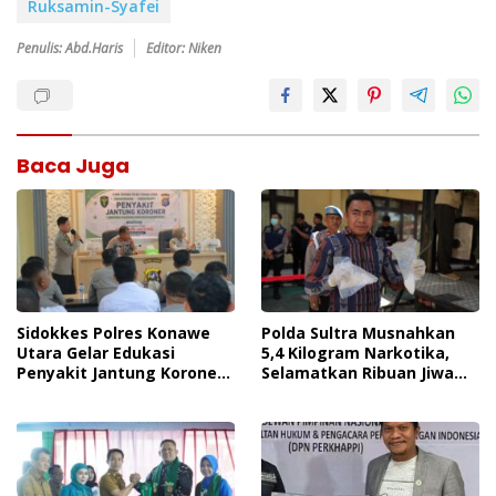
Ruksamin-Syafei
Penulis: Abd.Haris
Editor: Niken
Baca Juga
Sidokkes Polres Konawe
Polda Sultra Musnahkan
Utara Gelar Edukasi
5,4 Kilogram Narkotika,
Penyakit Jantung Koroner,
Selamatkan Ribuan Jiwa
Tingkatkan Kesadaran
Dari Ancaman
Personel Akan Pentingnya
Penyalahgunaan
Hidup Sehat