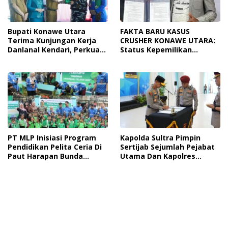
Bupati Konawe Utara
FAKTA BARU KASUS
Terima Kunjungan Kerja
CRUSHER KONAWE UTARA:
Danlanal Kendari, Perkuat
Status Kepemilikan
Sinergi Pemerintah Daerah
Sedang Diuji di Pengadilan
Dan TNI AL
Perdata, Penetapan
Tersangka Dr. Ruksamin
Dinilai Prematur
PT MLP Inisiasi Program
Kapolda Sultra Pimpin
Pendidikan Pelita Ceria Di
Sertijab Sejumlah Pejabat
Paut Harapan Bunda
Utama Dan Kapolres
Molore Dan TKN Pantai
Jajaran Serta Lantik
Indah Ngapainia
Kapolres Konawe
Kepulauan