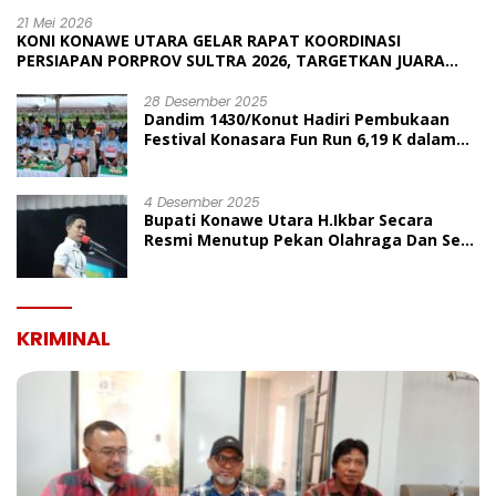
21 Mei 2026
KONI KONAWE UTARA GELAR RAPAT KOORDINASI
PERSIAPAN PORPROV SULTRA 2026, TARGETKAN JUARA
UMUM
28 Desember 2025
Dandim 1430/Konut Hadiri Pembukaan
Festival Konasara Fun Run 6,19 K dalam
Rangka HUT ke-19 Kabupaten Konawe
Utara
4 Desember 2025
Bupati Konawe Utara H.Ikbar Secara
Resmi Menutup Pekan Olahraga Dan Seni
Porseni PGRI Dalam Rangka Peringatan
HUT Ke-80
KRIMINAL