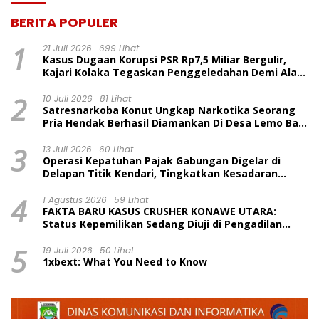
BERITA POPULER
1
21 Juli 2026
699 Lihat
Kasus Dugaan Korupsi PSR Rp7,5 Miliar Bergulir,
Kajari Kolaka Tegaskan Penggeledahan Demi Alat
Bukti
2
10 Juli 2026
81 Lihat
Satresnarkoba Konut Ungkap Narkotika Seorang
Pria Hendak Berhasil Diamankan Di Desa Lemo Bajo
Kecamatan Wawolesea
3
13 Juli 2026
60 Lihat
Operasi Kepatuhan Pajak Gabungan Digelar di
Delapan Titik Kendari, Tingkatkan Kesadaran
Wajib Pajak dan Tertib Berlalu Lintas
4
1 Agustus 2026
59 Lihat
FAKTA BARU KASUS CRUSHER KONAWE UTARA:
Status Kepemilikan Sedang Diuji di Pengadilan
Perdata, Penetapan Tersangka Dr. Ruksamin
5
Dinilai Prematur
19 Juli 2026
50 Lihat
1xbext: What You Need to Know