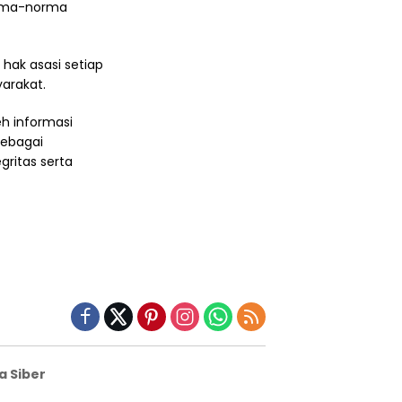
orma-norma
hak asasi setiap
yarakat.
h informasi
sebagai
ritas serta
 Siber