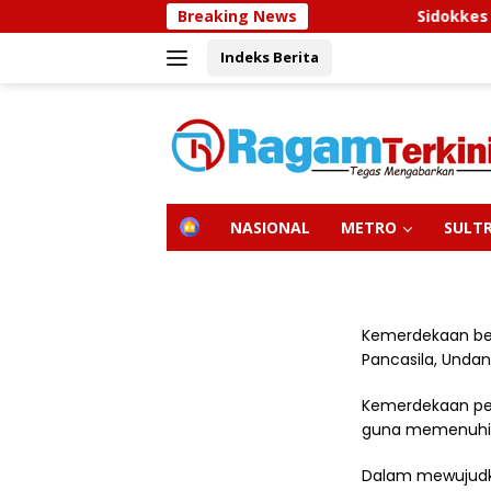
Langsung
Breaking News
Sidokkes Pol
ke
Indeks Berita
konten
H
NASIONAL
METRO
SULT
O
M
E
Kemerdekaan ber
Pancasila, Undan
Kemerdekaan per
guna memenuhi k
Dalam mewujudka