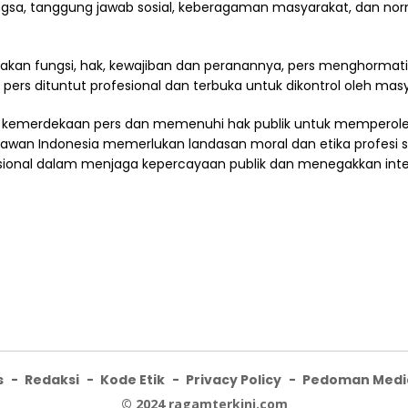
gsa, tanggung jawab sosial, keberagaman masyarakat, dan n
kan fungsi, hak, kewajiban dan peranannya, pers menghormati 
u pers dituntut profesional dan terbuka untuk dikontrol oleh mas
 kemerdekaan pers dan memenuhi hak publik untuk memperole
tawan Indonesia memerlukan landasan moral dan etika profesi 
onal dalam menjaga kepercayaan publik dan menegakkan integ
s
Redaksi
Kode Etik
Privacy Policy
Pedoman Media
© 2024 ragamterkini.com