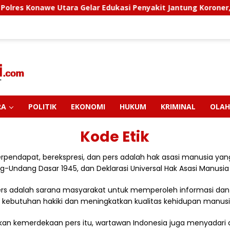
res Konawe Utara Gelar Edukasi Penyakit Jantung Koroner, T
RA
POLITIK
EKONOMI
HUKUM
KRIMINAL
OLAH
Kode Etik
pendapat, berekspresi, dan pers adalah hak asasi manusia yang
g-Undang Dasar 1945, dan Deklarasi Universal Hak Asasi Manusia
s adalah sarana masyarakat untuk memperoleh informasi dan 
ebutuhan hakiki dan meningkatkan kualitas kehidupan manusi
n kemerdekaan pers itu, wartawan Indonesia juga menyadari