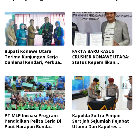
Tingkatkan Kesadaran
Dari Ancaman
Personel Akan Pentingnya
Penyalahgunaan
Hidup Sehat
Bupati Konawe Utara
FAKTA BARU KASUS
Terima Kunjungan Kerja
CRUSHER KONAWE UTARA:
Danlanal Kendari, Perkuat
Status Kepemilikan
Sinergi Pemerintah Daerah
Sedang Diuji di Pengadilan
Dan TNI AL
Perdata, Penetapan
Tersangka Dr. Ruksamin
Dinilai Prematur
PT MLP Inisiasi Program
Kapolda Sultra Pimpin
Pendidikan Pelita Ceria Di
Sertijab Sejumlah Pejabat
Paut Harapan Bunda
Utama Dan Kapolres
Molore Dan TKN Pantai
Jajaran Serta Lantik