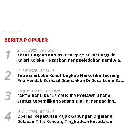
Indah Ngapainia
Kapolres Konawe
Kepulauan
BERITA POPULER
1
21 Juli 2026
703 Lihat
Kasus Dugaan Korupsi PSR Rp7,5 Miliar Bergulir,
Kajari Kolaka Tegaskan Penggeledahan Demi Alat
Bukti
2
10 Juli 2026
82 Lihat
Satresnarkoba Konut Ungkap Narkotika Seorang
Pria Hendak Berhasil Diamankan Di Desa Lemo Bajo
Kecamatan Wawolesea
3
1 Agustus 2026
64 Lihat
FAKTA BARU KASUS CRUSHER KONAWE UTARA:
Status Kepemilikan Sedang Diuji di Pengadilan
Perdata, Penetapan Tersangka Dr. Ruksamin
4
Dinilai Prematur
13 Juli 2026
60 Lihat
Operasi Kepatuhan Pajak Gabungan Digelar di
Delapan Titik Kendari, Tingkatkan Kesadaran
Wajib Pajak dan Tertib Berlalu Lintas