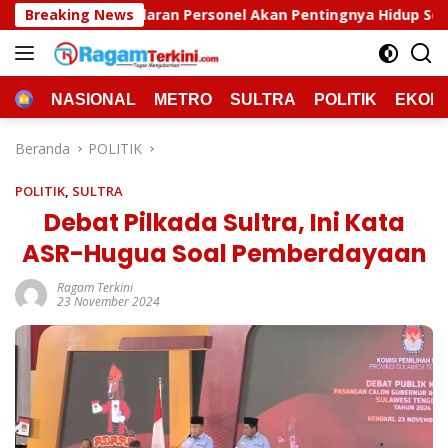
Langsung
rsonel Akan Pentingnya Hidup Sehat
Breaking News
Polda Sultra Mu
ke
konten
HOME
NASIONAL
METRO
SULTRA
POLITIK
EKON
Beranda
POLITIK
POLITIK
,
SULTRA
Debat Pilkada Sultra, Ini Kata
ASR-Hugua Soal Pemberdayaan
Ragam Terkini
23 November 2024