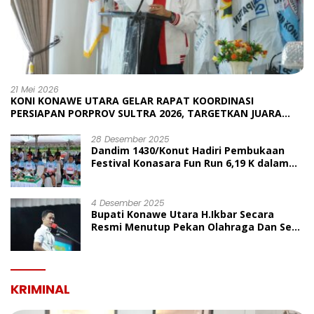
21 Mei 2026
KONI KONAWE UTARA GELAR RAPAT KOORDINASI
PERSIAPAN PORPROV SULTRA 2026, TARGETKAN JUARA
UMUM
28 Desember 2025
Dandim 1430/Konut Hadiri Pembukaan
Festival Konasara Fun Run 6,19 K dalam
Rangka HUT ke-19 Kabupaten Konawe
Utara
4 Desember 2025
Bupati Konawe Utara H.Ikbar Secara
Resmi Menutup Pekan Olahraga Dan Seni
Porseni PGRI Dalam Rangka Peringatan
HUT Ke-80
KRIMINAL