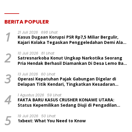
BERITA POPULER
1
21 Juli 2026
698 Lihat
Kasus Dugaan Korupsi PSR Rp7,5 Miliar Bergulir,
Kajari Kolaka Tegaskan Penggeledahan Demi Alat
Bukti
2
10 Juli 2026
81 Lihat
Satresnarkoba Konut Ungkap Narkotika Seorang
Pria Hendak Berhasil Diamankan Di Desa Lemo Bajo
Kecamatan Wawolesea
3
13 Juli 2026
60 Lihat
Operasi Kepatuhan Pajak Gabungan Digelar di
Delapan Titik Kendari, Tingkatkan Kesadaran
Wajib Pajak dan Tertib Berlalu Lintas
4
1 Agustus 2026
59 Lihat
FAKTA BARU KASUS CRUSHER KONAWE UTARA:
Status Kepemilikan Sedang Diuji di Pengadilan
Perdata, Penetapan Tersangka Dr. Ruksamin
5
Dinilai Prematur
19 Juli 2026
50 Lihat
1xbext: What You Need to Know