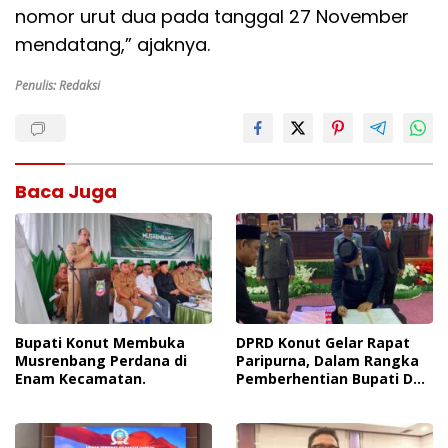
nomor urut dua pada tanggal 27 November
mendatang,” ajaknya.
Penulis: Redaksi
Baca Juga
Bupati Konut Membuka
DPRD Konut Gelar Rapat
Musrenbang Perdana di
Paripurna, Dalam Rangka
Enam Kecamatan.
Pemberhentian Bupati Dan
Wakil Bupati Konut Dan
Penetapan Bupati Dan
Wakil Bupati Terpilih