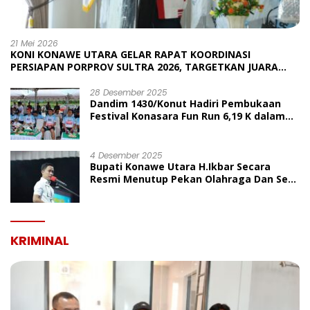
21 Mei 2026
KONI KONAWE UTARA GELAR RAPAT KOORDINASI
PERSIAPAN PORPROV SULTRA 2026, TARGETKAN JUARA
UMUM
28 Desember 2025
Dandim 1430/Konut Hadiri Pembukaan
Festival Konasara Fun Run 6,19 K dalam
Rangka HUT ke-19 Kabupaten Konawe
Utara
4 Desember 2025
Bupati Konawe Utara H.Ikbar Secara
Resmi Menutup Pekan Olahraga Dan Seni
Porseni PGRI Dalam Rangka Peringatan
HUT Ke-80
KRIMINAL