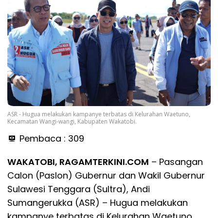
ASR - Hugua melakukan kampanye terbatas di Kelurahan Waetuno,
Kecamatan Wangi-wangi, Kabupaten Wakatobi.
Pembaca :
309
WAKATOBI, RAGAMTERKINI.COM
– Pasangan
Calon (Paslon) Gubernur dan Wakil Gubernur
Sulawesi Tenggara (Sultra), Andi
Sumangerukka (ASR) – Hugua melakukan
kampanye terbatas di Kelurahan Waetuno,