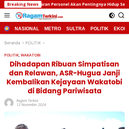
Langsung
ersonel Akan Pentingnya Hidup Sehat
Breaking News
Polda Sultra Mu
ke
konten
HOME
NASIONAL
METRO
SULTRA
POLITIK
EKON
Beranda
POLITIK
POLITIK
,
WAKATOBI
Dihadapan Ribuan Simpatisan
dan Relawan, ASR-Hugua Janji
Kembalikan Kejayaan Wakatobi
di Bidang Pariwisata
Ragam Terkini
12 November 2024