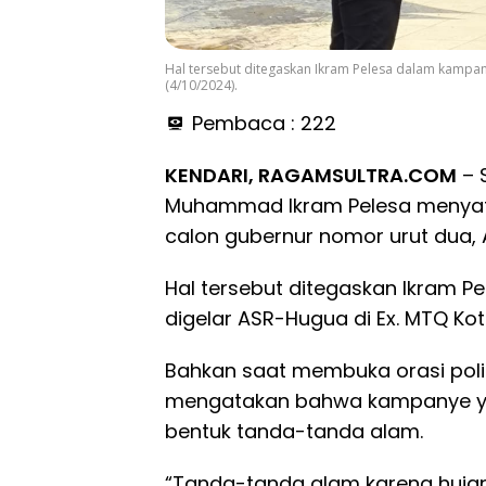
Hal tersebut ditegaskan Ikram Pelesa dalam kampan
(4/10/2024).
Pembaca :
222
KENDARI, RAGAMSULTRA.COM
– 
Muhammad Ikram Pelesa menya
calon gubernur nomor urut dua,
Hal tersebut ditegaskan Ikram 
digelar ASR-Hugua di Ex. MTQ Kot
Bahkan saat membuka orasi poli
mengatakan bahwa kampanye yan
bentuk tanda-tanda alam.
“Tanda-tanda alam karena hujan 