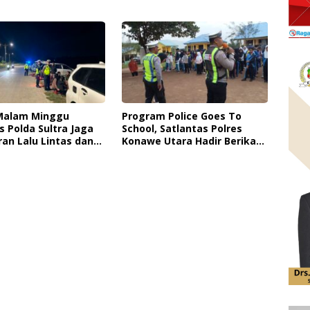
n Penyalahgunaan
Pengadilan Perdata,
Penetapan Tersangka Dr.
Ruksamin Dinilai Prematur
 Malam Minggu
Program Police Goes To
s Polda Sultra Jaga
School, Satlantas Polres
an Lalu Lintas dan
Konawe Utara Hadir Berikan
n Rasa Aman di
Edukasi Humanis Bangun
Budaya Tertib Berlalu Lintas