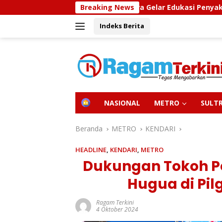
Langsung
we Utara Gelar Edukasi Penyakit Jantung Koroner, Tingkatka
Breaking News
ke
Indeks Berita
konten
H
NASIONAL
METRO
SULT
O
M
E
Beranda
METRO
KENDARI
HEADLINE
,
KENDARI
,
METRO
Dukungan Tokoh P
Hugua di Pil
Ragam Terkini
4 Oktober 2024