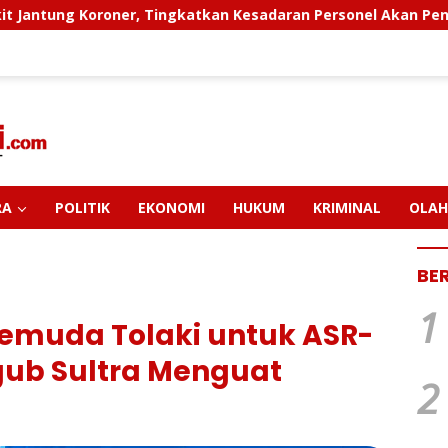
n Kesadaran Personel Akan Pentingnya Hidup Sehat
Po
RA
POLITIK
EKONOMI
HUKUM
KRIMINAL
OLAH
BE
1
emuda Tolaki untuk ASR-
gub Sultra Menguat
2