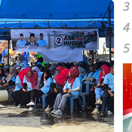
3
4
5