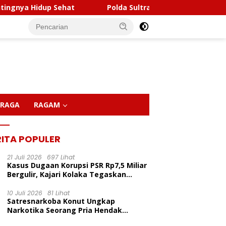
lda Sultra Musnahkan 5,4 Kilogram Narkotika, Selamatkan R
RAGA
RAGAM
RITA POPULER
21 Juli 2026
697 Lihat
Kasus Dugaan Korupsi PSR Rp7,5 Miliar
Bergulir, Kajari Kolaka Tegaskan
Penggeledahan Demi Alat Bukti
10 Juli 2026
81 Lihat
Satresnarkoba Konut Ungkap
Narkotika Seorang Pria Hendak
Berhasil Diamankan Di Desa Lemo Bajo