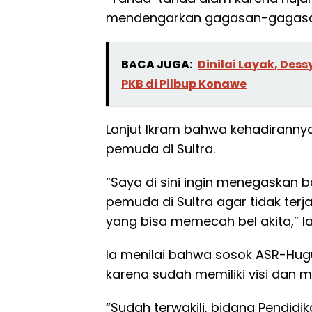
mendengarkan gagasan-gagasan 
BACA JUGA:
Dinilai Layak, De
PKB di Pilbup Konawe
Lanjut Ikram bahwa kehadirannya 
pemuda di Sultra.
“Saya di sini ingin menegaskan 
pemuda di Sultra agar tidak terj
yang bisa memecah bel akita,” la
Ia menilai bahwa sosok ASR-Hu
karena sudah memiliki visi dan mi
“Sudah terwakili, bidang Pendidik