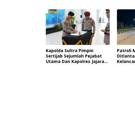
Tingkatkan Kesadaran
Ancama
Personel Akan Pentingnya
Hidup Sehat
Kapolda Sultra Pimpin
Patroli
Sertijab Sejumlah Pejabat
Ditlanta
Utama Dan Kapolres Jajaran
Kelancar
Serta Lantik Kapolres
Ciptaka
Konawe Kepulauan
Kendari