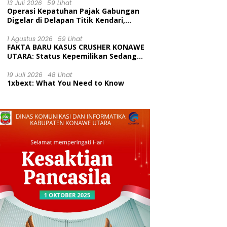
Kecamatan Wawolesea
13 Juli 2026
59 Lihat
Operasi Kepatuhan Pajak Gabungan
Digelar di Delapan Titik Kendari,
Tingkatkan Kesadaran Wajib Pajak
dan Tertib Berlalu Lintas
1 Agustus 2026
59 Lihat
FAKTA BARU KASUS CRUSHER KONAWE
UTARA: Status Kepemilikan Sedang
Diuji di Pengadilan Perdata,
Penetapan Tersangka Dr. Ruksamin
19 Juli 2026
48 Lihat
1xbext: What You Need to Know
Dinilai Prematur