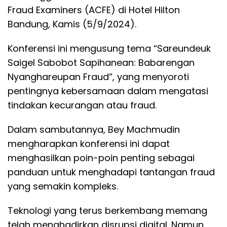
Fraud Examiners (ACFE) di Hotel Hilton
Bandung, Kamis (5/9/2024).
Konferensi ini mengusung tema “Sareundeuk
Saigel Sabobot Sapihanean: Babarengan
Nyanghareupan Fraud”, yang menyoroti
pentingnya kebersamaan dalam mengatasi
tindakan kecurangan atau fraud.
Dalam sambutannya, Bey Machmudin
mengharapkan konferensi ini dapat
menghasilkan poin-poin penting sebagai
panduan untuk menghadapi tantangan fraud
yang semakin kompleks.
Teknologi yang terus berkembang memang
telah menghadirkan disrupsi digital. Namun