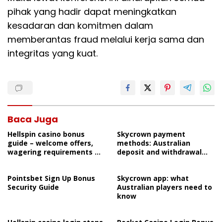
pihak yang hadir dapat meningkatkan
kesadaran dan komitmen dalam
memberantas fraud melalui kerja sama dan
integritas yang kuat.
Baca Juga
Hellspin casino bonus
Skycrown payment
guide – welcome offers,
methods: Australian
wagering requirements &
deposit and withdrawal
payout details for
guide
Australian players
Pointsbet Sign Up Bonus
Skycrown app: what
Security Guide
Australian players need to
know