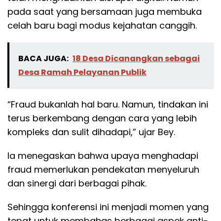
pada saat yang bersamaan juga membuka
celah baru bagi modus kejahatan canggih.
BACA JUGA:
18 Desa Dicanangkan sebagai
Desa Ramah Pelayanan Publik
“Fraud bukanlah hal baru. Namun, tindakan ini
terus berkembang dengan cara yang lebih
kompleks dan sulit dihadapi,” ujar Bey.
Ia menegaskan bahwa upaya menghadapi
fraud memerlukan pendekatan menyeluruh
dan sinergi dari berbagai pihak.
Sehingga konferensi ini menjadi momen yang
tepat untuk membahas berbagai aspek anti-