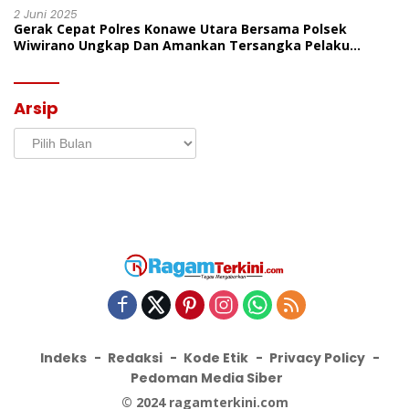
2 Juni 2025
Gerak Cepat Polres Konawe Utara Bersama Polsek
Wiwirano Ungkap Dan Amankan Tersangka Pelaku
Penganiayaan Di Desa Morombo Pantai
Arsip
Arsip
Indeks
Redaksi
Kode Etik
Privacy Policy
Pedoman Media Siber
© 2024 ragamterkini.com