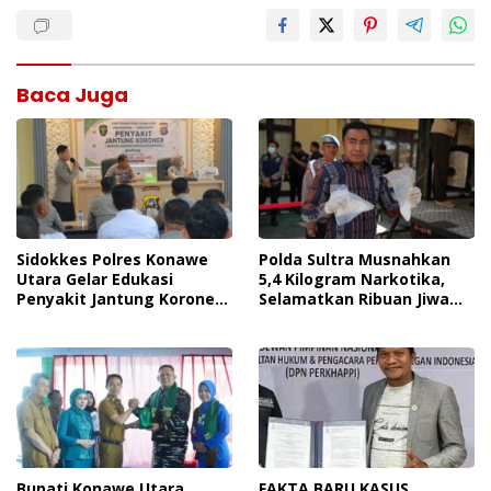
Baca Juga
Sidokkes Polres Konawe
Polda Sultra Musnahkan
Utara Gelar Edukasi
5,4 Kilogram Narkotika,
Penyakit Jantung Koroner,
Selamatkan Ribuan Jiwa
Tingkatkan Kesadaran
Dari Ancaman
Personel Akan Pentingnya
Penyalahgunaan
Hidup Sehat
Bupati Konawe Utara
FAKTA BARU KASUS