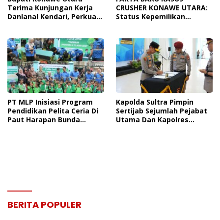
Terima Kunjungan Kerja
CRUSHER KONAWE UTARA:
Danlanal Kendari, Perkuat
Status Kepemilikan
Sinergi Pemerintah Daerah
Sedang Diuji di Pengadilan
Dan TNI AL
Perdata, Penetapan
Tersangka Dr. Ruksamin
Dinilai Prematur
PT MLP Inisiasi Program
Kapolda Sultra Pimpin
Pendidikan Pelita Ceria Di
Sertijab Sejumlah Pejabat
Paut Harapan Bunda
Utama Dan Kapolres
Molore Dan TKN Pantai
Jajaran Serta Lantik
Indah Ngapainia
Kapolres Konawe
Kepulauan
BERITA POPULER