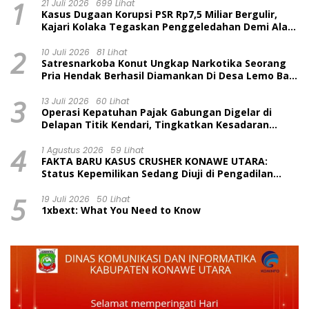
1
21 Juli 2026
699 Lihat
Kasus Dugaan Korupsi PSR Rp7,5 Miliar Bergulir,
Kajari Kolaka Tegaskan Penggeledahan Demi Alat
Bukti
2
10 Juli 2026
81 Lihat
Satresnarkoba Konut Ungkap Narkotika Seorang
Pria Hendak Berhasil Diamankan Di Desa Lemo Bajo
Kecamatan Wawolesea
3
13 Juli 2026
60 Lihat
Operasi Kepatuhan Pajak Gabungan Digelar di
Delapan Titik Kendari, Tingkatkan Kesadaran
Wajib Pajak dan Tertib Berlalu Lintas
4
1 Agustus 2026
59 Lihat
FAKTA BARU KASUS CRUSHER KONAWE UTARA:
Status Kepemilikan Sedang Diuji di Pengadilan
Perdata, Penetapan Tersangka Dr. Ruksamin
5
Dinilai Prematur
19 Juli 2026
50 Lihat
1xbext: What You Need to Know