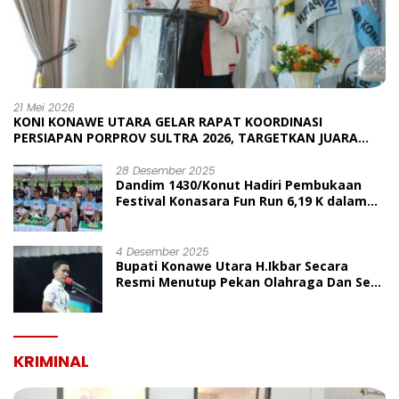
21 Mei 2026
KONI KONAWE UTARA GELAR RAPAT KOORDINASI
PERSIAPAN PORPROV SULTRA 2026, TARGETKAN JUARA
UMUM
28 Desember 2025
Dandim 1430/Konut Hadiri Pembukaan
Festival Konasara Fun Run 6,19 K dalam
Rangka HUT ke-19 Kabupaten Konawe
Utara
4 Desember 2025
Bupati Konawe Utara H.Ikbar Secara
Resmi Menutup Pekan Olahraga Dan Seni
Porseni PGRI Dalam Rangka Peringatan
HUT Ke-80
KRIMINAL