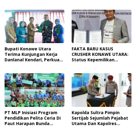
Tingkatkan Kesadaran
Dari Ancaman
Personel Akan Pentingnya
Penyalahgunaan
Hidup Sehat
Bupati Konawe Utara
FAKTA BARU KASUS
Terima Kunjungan Kerja
CRUSHER KONAWE UTARA:
Danlanal Kendari, Perkuat
Status Kepemilikan
Sinergi Pemerintah Daerah
Sedang Diuji di Pengadilan
Dan TNI AL
Perdata, Penetapan
Tersangka Dr. Ruksamin
Dinilai Prematur
PT MLP Inisiasi Program
Kapolda Sultra Pimpin
Pendidikan Pelita Ceria Di
Sertijab Sejumlah Pejabat
Paut Harapan Bunda
Utama Dan Kapolres
Molore Dan TKN Pantai
Jajaran Serta Lantik
Indah Ngapainia
Kapolres Konawe