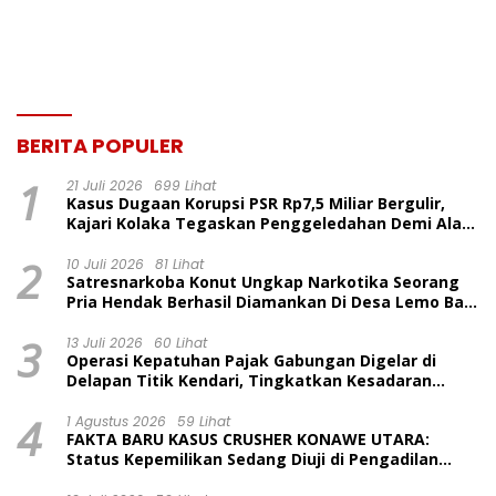
Kepulauan
BERITA POPULER
1
21 Juli 2026
699 Lihat
Kasus Dugaan Korupsi PSR Rp7,5 Miliar Bergulir,
Kajari Kolaka Tegaskan Penggeledahan Demi Alat
Bukti
2
10 Juli 2026
81 Lihat
Satresnarkoba Konut Ungkap Narkotika Seorang
Pria Hendak Berhasil Diamankan Di Desa Lemo Bajo
Kecamatan Wawolesea
3
13 Juli 2026
60 Lihat
Operasi Kepatuhan Pajak Gabungan Digelar di
Delapan Titik Kendari, Tingkatkan Kesadaran
Wajib Pajak dan Tertib Berlalu Lintas
4
1 Agustus 2026
59 Lihat
FAKTA BARU KASUS CRUSHER KONAWE UTARA:
Status Kepemilikan Sedang Diuji di Pengadilan
Perdata, Penetapan Tersangka Dr. Ruksamin