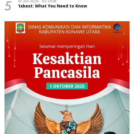
5
Dinilai Prematur
19 Juli 2026
50 Lihat
1xbext: What You Need to Know