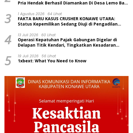
Pria Hendak Berhasil Diamankan Di Desa Lemo Bajo
Kecamatan Wawolesea
3
1 Agustus 2026
64 Lihat
FAKTA BARU KASUS CRUSHER KONAWE UTARA:
Status Kepemilikan Sedang Diuji di Pengadilan
Perdata, Penetapan Tersangka Dr. Ruksamin
4
Dinilai Prematur
13 Juli 2026
60 Lihat
Operasi Kepatuhan Pajak Gabungan Digelar di
Delapan Titik Kendari, Tingkatkan Kesadaran
Wajib Pajak dan Tertib Berlalu Lintas
5
19 Juli 2026
56 Lihat
1xbext: What You Need to Know