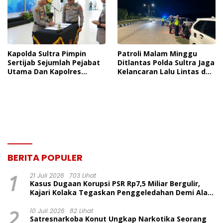
Kapolda Sultra Pimpin
Patroli Malam Minggu
Sertijab Sejumlah Pejabat
Ditlantas Polda Sultra Jaga
Utama Dan Kapolres
Kelancaran Lalu Lintas dan
Jajaran Serta Lantik
Ciptakan Rasa Aman di
Kapolres Konawe
Kendari
Kepulauan
BERITA POPULER
1
21 Juli 2026
703 Lihat
Kasus Dugaan Korupsi PSR Rp7,5 Miliar Bergulir,
Kajari Kolaka Tegaskan Penggeledahan Demi Alat
Bukti
2
10 Juli 2026
82 Lihat
Satresnarkoba Konut Ungkap Narkotika Seorang