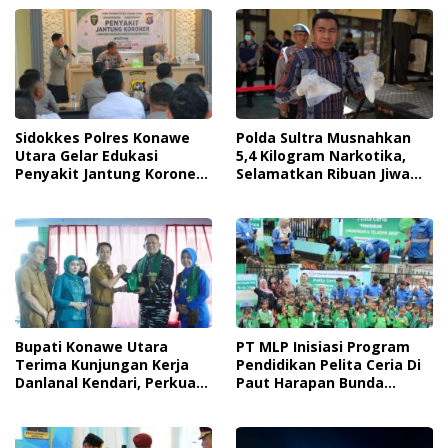
Sidokkes Polres Konawe
Polda Sultra Musnahkan
Utara Gelar Edukasi
5,4 Kilogram Narkotika,
Penyakit Jantung Koroner,
Selamatkan Ribuan Jiwa
Tingkatkan Kesadaran
Dari Ancaman
Personel Akan Pentingnya
Penyalahgunaan
Hidup Sehat
Bupati Konawe Utara
PT MLP Inisiasi Program
Terima Kunjungan Kerja
Pendidikan Pelita Ceria Di
Danlanal Kendari, Perkuat
Paut Harapan Bunda
Sinergi Pemerintah Daerah
Molore Dan TKN Pantai
Dan TNI AL
Indah Ngapainia