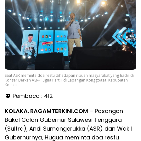
Saat ASR meminta doa restu dihadapan ribuan masyarakat yang hadir di
Konser Berkah ASR-Hugua Part II di Lapangan Konggoasa, Kabupaten
Kolaka.
Pembaca :
412
KOLAKA. RAGAMTERKINI.COM
– Pasangan
Bakal Calon Gubernur Sulawesi Tenggara
(Sultra), Andi Sumangerukka (ASR) dan Wakil
Gubernurnya, Hugua meminta doa restu