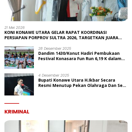
21 Mei 2026
KONI KONAWE UTARA GELAR RAPAT KOORDINASI
PERSIAPAN PORPROV SULTRA 2026, TARGETKAN JUARA
UMUM
28 Desember 2025
Dandim 1430/Konut Hadiri Pembukaan
Festival Konasara Fun Run 6,19 K dalam
Rangka HUT ke-19 Kabupaten Konawe
Utara
4 Desember 2025
Bupati Konawe Utara H.Ikbar Secara
Resmi Menutup Pekan Olahraga Dan Seni
Porseni PGRI Dalam Rangka Peringatan
HUT Ke-80
KRIMINAL