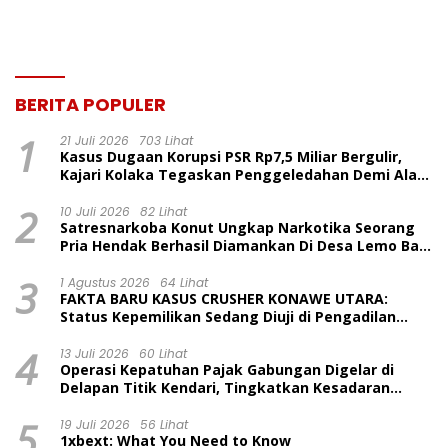
BERITA POPULER
1
21 Juli 2026
703 Lihat
Kasus Dugaan Korupsi PSR Rp7,5 Miliar Bergulir,
Kajari Kolaka Tegaskan Penggeledahan Demi Alat
Bukti
2
10 Juli 2026
82 Lihat
Satresnarkoba Konut Ungkap Narkotika Seorang
Pria Hendak Berhasil Diamankan Di Desa Lemo Bajo
Kecamatan Wawolesea
3
1 Agustus 2026
64 Lihat
FAKTA BARU KASUS CRUSHER KONAWE UTARA:
Status Kepemilikan Sedang Diuji di Pengadilan
Perdata, Penetapan Tersangka Dr. Ruksamin
4
Dinilai Prematur
13 Juli 2026
60 Lihat
Operasi Kepatuhan Pajak Gabungan Digelar di
Delapan Titik Kendari, Tingkatkan Kesadaran
Wajib Pajak dan Tertib Berlalu Lintas
5
19 Juli 2026
56 Lihat
1xbext: What You Need to Know