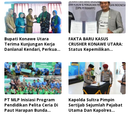
Hidup Sehat
Bupati Konawe Utara
FAKTA BARU KASUS
Terima Kunjungan Kerja
CRUSHER KONAWE UTARA:
Danlanal Kendari, Perkuat
Status Kepemilikan
Sinergi Pemerintah Daerah
Sedang Diuji di Pengadilan
Dan TNI AL
Perdata, Penetapan
Tersangka Dr. Ruksamin
Dinilai Prematur
PT MLP Inisiasi Program
Kapolda Sultra Pimpin
Pendidikan Pelita Ceria Di
Sertijab Sejumlah Pejabat
Paut Harapan Bunda
Utama Dan Kapolres
Molore Dan TKN Pantai
Jajaran Serta Lantik
Indah Ngapainia
Kapolres Konawe
Kepulauan