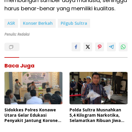
membangun sumber daya manusia, sehingga
harus benar-benar yang memiliki kualitas.
ASR
Konser Berkah
Pilgub Sultra
Penulis: Redaksi
Baca Juga
Sidokkes Polres Konawe
Polda Sultra Musnahkan
Utara Gelar Edukasi
5,4 Kilogram Narkotika,
Penyakit Jantung Koroner,
Selamatkan Ribuan Jiwa
Tingkatkan Kesadaran
Dari Ancaman
Personel Akan Pentingnya
Penyalahgunaan