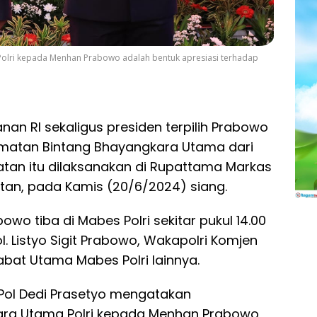
olri kepada Menhan Prabowo adalah bentuk apresiasi terhadap
nan RI sekaligus presiden terpilih Prabowo
matan Bintang Bhayangkara Utama dari
atan itu dilaksanakan di Rupattama Markas
atan, pada Kamis (20/6/2024) siang.
wo tiba di Mabes Polri sekitar pukul 14.00
l. Listyo Sigit Prabowo, Wakapolri Komjen
abat Utama Mabes Polri lainnya.
n Pol Dedi Prasetyo mengatakan
ra Utama Polri kepada Menhan Prabowo