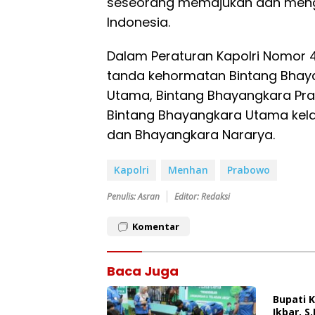
seseorang memajukan dan meng
Indonesia.
Dalam Peraturan Kapolri Nomor 4
tanda kehormatan Bintang Bhaya
Utama, Bintang Bhayangkara Pra
Bintang Bhayangkara Utama kelas
dan Bhayangkara Nararya.
Kapolri
Menhan
Prabowo
Penulis: Asran
Editor: Redaksi
Komentar
Baca Juga
Bupati 
Ikbar, S