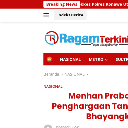
Langsung
Sidokkes Polres Konawe Utara Gelar Edukasi 
Breaking News
ke
Indeks Berita
konten
H
NASIONAL
METRO
SULT
O
M
E
Beranda
NASIONAL
NASIONAL
Menhan Prabo
Penghargaan Tan
Bhayangk
Mbahdot
-
Polri