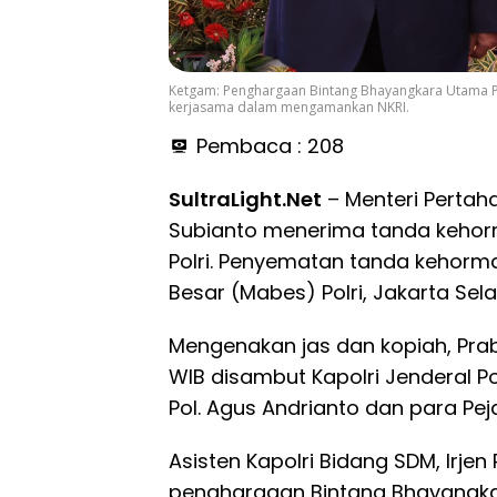
Ketgam: Penghargaan Bintang Bhayangkara Utama P
kerjasama dalam mengamankan NKRI.
Pembaca :
208
SultraLight.Net
– Menteri Pertaha
Subianto menerima tanda kehor
Polri. Penyematan tanda kehorm
Besar (Mabes) Polri, Jakarta Sel
Mengenakan jas dan kopiah, Prabo
WIB disambut Kapolri Jenderal Po
Pol. Agus Andrianto dan para Pej
Asisten Kapolri Bidang SDM, Irje
penghargaan Bintang Bhayangka