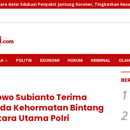
Penyakit Jantung Koroner, Tingkatkan Kesadaran Personel Ak
RA
POLITIK
EKONOMI
HUKUM
KRIMINAL
OLAH
BE
1
wo Subianto Terima
da Kehormatan Bintang
2
ara Utama Polri