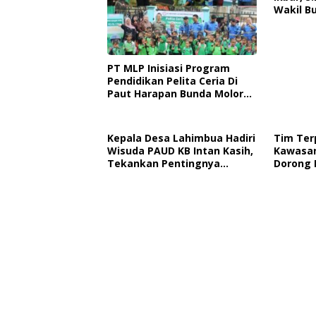
Wakil B
H. Abuha
Menghad
Peringa
Bhayang
PT MLP Inisiasi Program
Pendidikan Pelita Ceria Di
Paut Harapan Bunda Molore
Dan TKN Pantai Indah
Ngapainia
Kepala Desa Lahimbua Hadiri
Tim Ter
Wisuda PAUD KB Intan Kasih,
Kawasan
Tekankan Pentingnya
Dorong 
Pendidikan Usia Dini
Keselam
Operasi