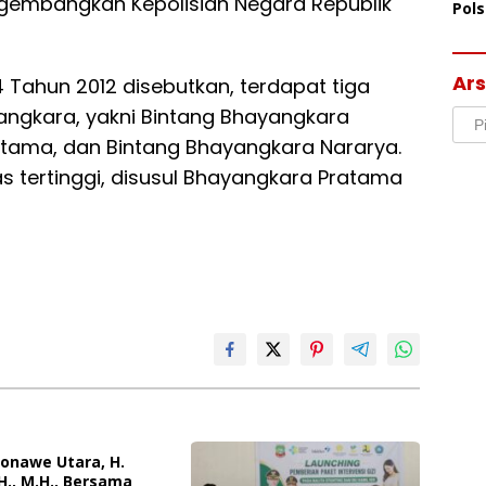
embangkan Kepolisian Negara Republik
Pol
Ter
Mor
Ars
 Tahun 2012 disebutkan, terdapat tiga
ngkara, yakni Bintang Bhayangkara
Arsi
tama, dan Bintang Bhayangkara Nararya.
 tertinggi, disusul Bhayangkara Pratama
Konawe Utara, H.
.H., M.H., Bersama