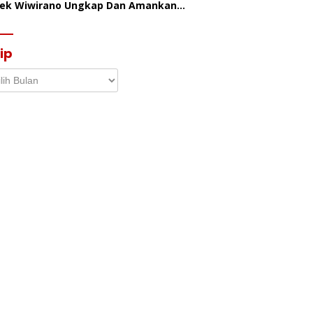
sek Wiwirano Ungkap Dan Amankan
sangka Pelaku Penganiayaan Di Desa
ombo Pantai
ip
p