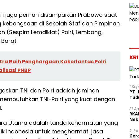
ri juga pernah disampaikan Prabowo saat
 kebangsaan di Sekolah Staf dan Pimpinan
n (Sespim Lemdiklat) Polri, Lembang,
Barat.
KR
ltra Raih Penghargaan Kakorlantas Polri
lisasi PNBP
1 Se
askan TNI dan Polri adalah jaminan
PT. 
Tud
at membutuhkan TNI-Polri yang kuat dengan
.
31 A
RKA
Nek
ara Utama adalah tanda kehormatan yang
Lega
lik Indonesia untuk menghormati jasa
2 Ju
Ger