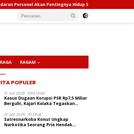
an Pentingnya Hidup Sehat
Polda Sultra Musnahkan 5
RAGA
RAGAM
RITA POPULER
21 Juli 2026
699 Lihat
Kasus Dugaan Korupsi PSR Rp7,5 Miliar
Bergulir, Kajari Kolaka Tegaskan
Penggeledahan Demi Alat Bukti
10 Juli 2026
81 Lihat
Satresnarkoba Konut Ungkap
Narkotika Seorang Pria Hendak
Berhasil Diamankan Di Desa Lemo Bajo