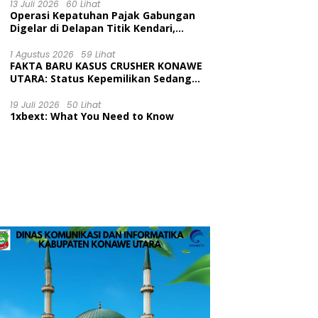
Kecamatan Wawolesea
13 Juli 2026
60 Lihat
Operasi Kepatuhan Pajak Gabungan
Digelar di Delapan Titik Kendari,
Tingkatkan Kesadaran Wajib Pajak
dan Tertib Berlalu Lintas
1 Agustus 2026
59 Lihat
FAKTA BARU KASUS CRUSHER KONAWE
UTARA: Status Kepemilikan Sedang
Diuji di Pengadilan Perdata,
Penetapan Tersangka Dr. Ruksamin
19 Juli 2026
50 Lihat
1xbext: What You Need to Know
Dinilai Prematur