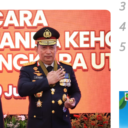
3
4
5