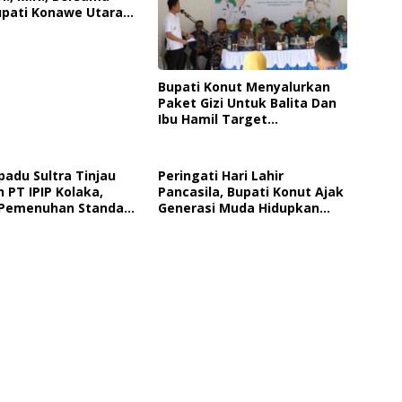
upati Konawe Utara
era, S.Sos., M.Si
iri Upacara
tan Hari
kara ke-80
Bupati Konut Menyalurkan
Paket Gizi Untuk Balita Dan
Ibu Hamil Target
Mengurangi Angka Stunting
padu Sultra Tinjau
Peringati Hari Lahir
 PT IPIP Kolaka,
Pancasila, Bupati Konut Ajak
Pemenuhan Standar
Generasi Muda Hidupkan
atan Dan Perizinan
Nilai-Nilai Kebangsaan
onal