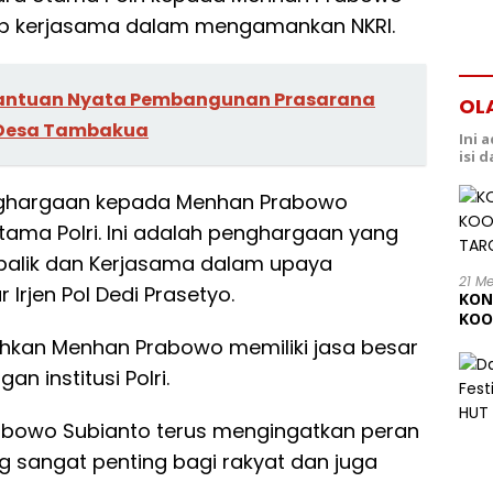
dap kerjasama dalam mengamankan NKRI.
i Bantuan Nyata Pembangunan Prasarana
OL
 Desa Tambakua
Ini 
isi 
penghargaan kepada Menhan Prabowo
ama Polri. Ini adalah penghargaan yang
 balik dan Kerjasama dalam upaya
21 M
Irjen Pol Dedi Prasetyo.
KON
KOO
202
ahkan Menhan Prabowo memiliki jasa besar
 institusi Polri.
bowo Subianto terus mengingatkan peran
ng sangat penting bagi rakyat dan juga