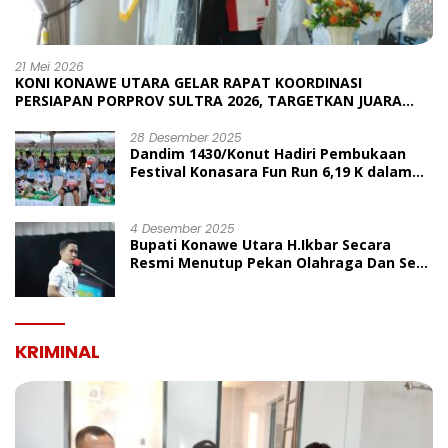
21 Mei 2026
KONI KONAWE UTARA GELAR RAPAT KOORDINASI
PERSIAPAN PORPROV SULTRA 2026, TARGETKAN JUARA
UMUM
28 Desember 2025
Dandim 1430/Konut Hadiri Pembukaan
Festival Konasara Fun Run 6,19 K dalam
Rangka HUT ke-19 Kabupaten Konawe
Utara
4 Desember 2025
Bupati Konawe Utara H.Ikbar Secara
Resmi Menutup Pekan Olahraga Dan Seni
Porseni PGRI Dalam Rangka Peringatan
HUT Ke-80
KRIMINAL