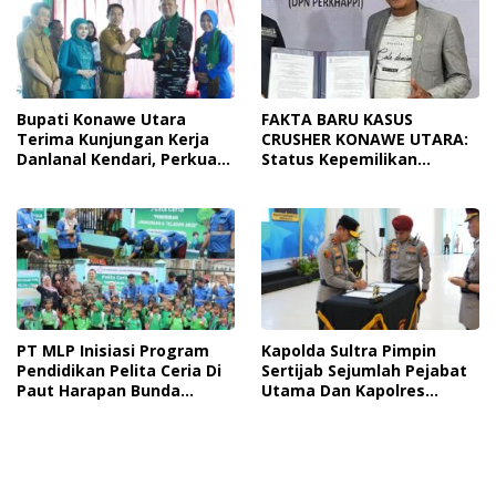
Bupati Konawe Utara
FAKTA BARU KASUS
Terima Kunjungan Kerja
CRUSHER KONAWE UTARA:
Danlanal Kendari, Perkuat
Status Kepemilikan
Sinergi Pemerintah Daerah
Sedang Diuji di Pengadilan
Dan TNI AL
Perdata, Penetapan
Tersangka Dr. Ruksamin
Dinilai Prematur
PT MLP Inisiasi Program
Kapolda Sultra Pimpin
Pendidikan Pelita Ceria Di
Sertijab Sejumlah Pejabat
Paut Harapan Bunda
Utama Dan Kapolres
Molore Dan TKN Pantai
Jajaran Serta Lantik
Indah Ngapainia
Kapolres Konawe
Kepulauan