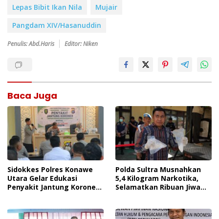
Lepas Bibit Ikan Nila
Mujair
Pangdam XIV/Hasanuddin
Penulis: Abd.Haris
Editor: Niken
Baca Juga
Sidokkes Polres Konawe
Polda Sultra Musnahkan
Utara Gelar Edukasi
5,4 Kilogram Narkotika,
Penyakit Jantung Koroner,
Selamatkan Ribuan Jiwa
Tingkatkan Kesadaran
Dari Ancaman
Personel Akan Pentingnya
Penyalahgunaan
Hidup Sehat