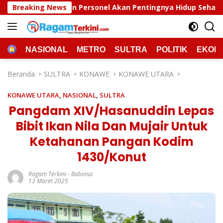
Langsung
el Akan Pentingnya Hidup Sehat
Breaking News
Polda Sultra Musnah
ke
konten
HOME
NASIONAL
METRO
SULTRA
POLITIK
EKON
Beranda
SULTRA
KONAWE
KONAWE UTARA
KONAWE UTARA
,
NASIONAL
,
SULTRA
Pangdam XIV/Hasanuddin Lepas
Bibit Ikan Nila Dan Mujair Untuk
Ketahanan Pangan Kodim
1430/Konut
Ragam Terkini
-
Babinsa
13 Maret 2025