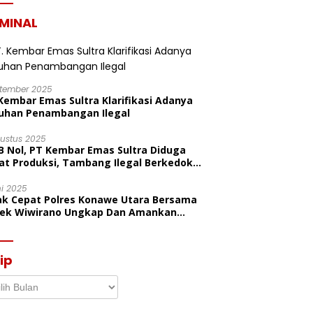
Peringatan HUT Ke-80
IMINAL
ptember 2025
Kembar Emas Sultra Klarifikasi Adanya
uhan Penambangan Ilegal
gustus 2025
B Nol, PT Kembar Emas Sultra Diduga
at Produksi, Tambang Ilegal Berkedok
litas
ni 2025
ak Cepat Polres Konawe Utara Bersama
sek Wiwirano Ungkap Dan Amankan
sangka Pelaku Penganiayaan Di Desa
ombo Pantai
ip
p