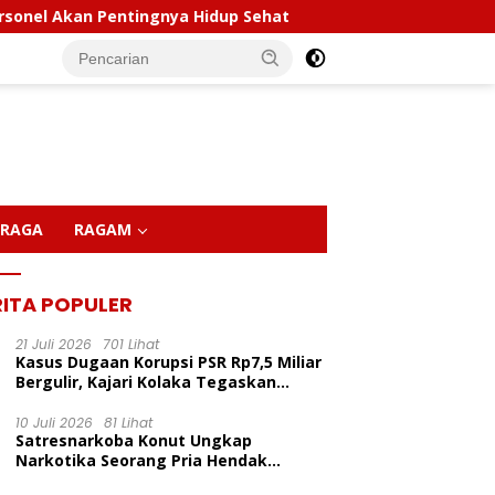
ehat
Polda Sultra Musnahkan 5,4 Kilogram Narkotika,
RAGA
RAGAM
RITA POPULER
21 Juli 2026
701 Lihat
Kasus Dugaan Korupsi PSR Rp7,5 Miliar
Bergulir, Kajari Kolaka Tegaskan
Penggeledahan Demi Alat Bukti
10 Juli 2026
81 Lihat
Satresnarkoba Konut Ungkap
Narkotika Seorang Pria Hendak
Berhasil Diamankan Di Desa Lemo Bajo