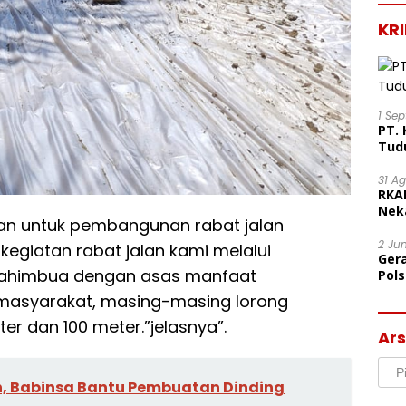
KR
1 Se
PT. 
Tud
31 A
RKA
Nek
kan untuk pembangunan rabat jalan
Lega
2 Ju
 kegiatan rabat jalan kami melalui
Ger
Lahimbua dengan asas manfaat
Pol
Ter
asyarakat, masing-masing lorong
Mor
er dan 100 meter.”jelasnya”.
Ars
Arsi
, Babinsa Bantu Pembuatan Dinding