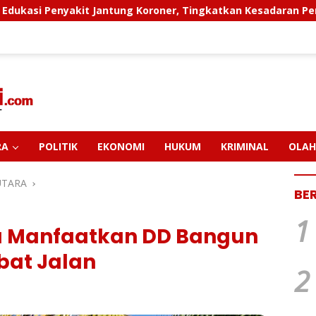
ner, Tingkatkan Kesadaran Personel Akan Pentingnya Hidup S
RA
POLITIK
EKONOMI
HUKUM
KRIMINAL
OLAH
UTARA
BE
1
 Manfaatkan DD Bangun
bat Jalan
2