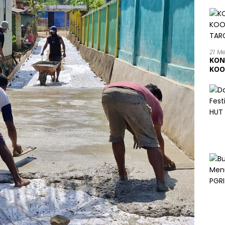
21 M
KON
KOO
202