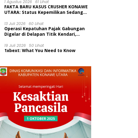
Kecamatan Wawolesea
1 Agustus 2026
61 Lihat
FAKTA BARU KASUS CRUSHER KONAWE
UTARA: Status Kepemilikan Sedang
Diuji di Pengadilan Perdata,
Penetapan Tersangka Dr. Ruksamin
13 Juli 2026
60 Lihat
Operasi Kepatuhan Pajak Gabungan
Dinilai Prematur
Digelar di Delapan Titik Kendari,
Tingkatkan Kesadaran Wajib Pajak
dan Tertib Berlalu Lintas
19 Juli 2026
50 Lihat
1xbext: What You Need to Know