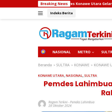
Langsung
es Polres Konawe Utara Gelar Edukasi Penyakit Jantung Koro
Breaking News
ke
Indeks Berita
konten
H
NASIONAL
METRO
SULT
O
M
E
Beranda
SULTRA
KONAWE
KONAWE 
KONAWE UTARA
,
NASIONAL
,
SULTRA
Pemdes Lahimbua
Ra
Ragam Terkini
-
Pemdes Lahimbua
28 Oktober 2024