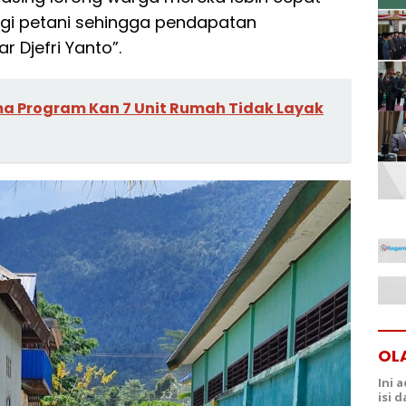
agi petani sehingga pendapatan
 Djefri Yanto”.
a Program Kan 7 Unit Rumah Tidak Layak
OL
Ini 
isi 