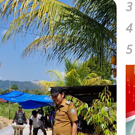
3
4
5