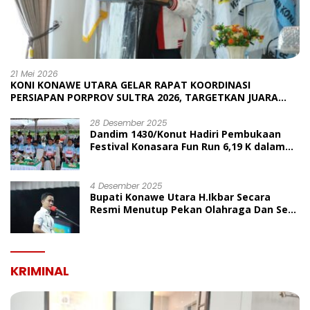
21 Mei 2026
KONI KONAWE UTARA GELAR RAPAT KOORDINASI
PERSIAPAN PORPROV SULTRA 2026, TARGETKAN JUARA
UMUM
28 Desember 2025
Dandim 1430/Konut Hadiri Pembukaan
Festival Konasara Fun Run 6,19 K dalam
Rangka HUT ke-19 Kabupaten Konawe
Utara
4 Desember 2025
Bupati Konawe Utara H.Ikbar Secara
Resmi Menutup Pekan Olahraga Dan Seni
Porseni PGRI Dalam Rangka Peringatan
HUT Ke-80
KRIMINAL