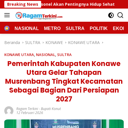
Langsung
n Pentingnya Hidup Sehat
Breaking News
Polda Sultra Musnahkan 5,4
ke
konten
HOME
NASIONAL
METRO
SULTRA
POLITIK
EKON
Beranda
SULTRA
KONAWE
KONAWE UTARA
KONAWE UTARA
,
NASIONAL
,
SULTRA
Pemerintah Kabupaten Konawe
Utara Gelar Tahapan
Musrenbang Tingkat Kecamatan
Sebagai Bagian Dari Persiapan
2027
Ragam Terkini
-
Bupati Konut
12 Februari 2026