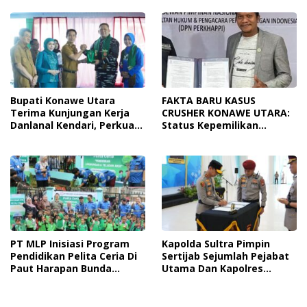
Personel Akan Pentingnya
Penyalahgunaan
Hidup Sehat
Bupati Konawe Utara
FAKTA BARU KASUS
Terima Kunjungan Kerja
CRUSHER KONAWE UTARA:
Danlanal Kendari, Perkuat
Status Kepemilikan
Sinergi Pemerintah Daerah
Sedang Diuji di Pengadilan
Dan TNI AL
Perdata, Penetapan
Tersangka Dr. Ruksamin
Dinilai Prematur
PT MLP Inisiasi Program
Kapolda Sultra Pimpin
Pendidikan Pelita Ceria Di
Sertijab Sejumlah Pejabat
Paut Harapan Bunda
Utama Dan Kapolres
Molore Dan TKN Pantai
Jajaran Serta Lantik
Indah Ngapainia
Kapolres Konawe
Kepulauan