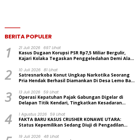
BERITA POPULER
1
21 Juli 2026
697 Lihat
Kasus Dugaan Korupsi PSR Rp7,5 Miliar Bergulir,
Kajari Kolaka Tegaskan Penggeledahan Demi Alat
Bukti
2
10 Juli 2026
81 Lihat
Satresnarkoba Konut Ungkap Narkotika Seorang
Pria Hendak Berhasil Diamankan Di Desa Lemo Bajo
Kecamatan Wawolesea
3
13 Juli 2026
59 Lihat
Operasi Kepatuhan Pajak Gabungan Digelar di
Delapan Titik Kendari, Tingkatkan Kesadaran
Wajib Pajak dan Tertib Berlalu Lintas
4
1 Agustus 2026
59 Lihat
FAKTA BARU KASUS CRUSHER KONAWE UTARA:
Status Kepemilikan Sedang Diuji di Pengadilan
Perdata, Penetapan Tersangka Dr. Ruksamin
Dinilai Prematur
19 Juli 2026
48 Lihat