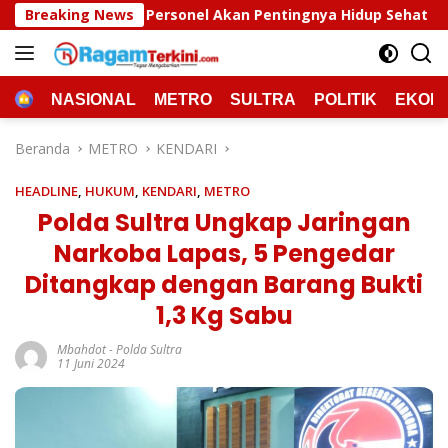
Langsung
el Akan Pentingnya Hidup Sehat
Breaking News
Polda Sultra Musnah
ke
konten
HOME
NASIONAL
METRO
SULTRA
POLITIK
EKON
Beranda
METRO
KENDARI
HEADLINE
,
HUKUM
,
KENDARI
,
METRO
Polda Sultra Ungkap Jaringan
Narkoba Lapas, 5 Pengedar
Ditangkap dengan Barang Bukti
1,3 Kg Sabu
Mbahdot
-
Polda Sultra
11 Juni 2024