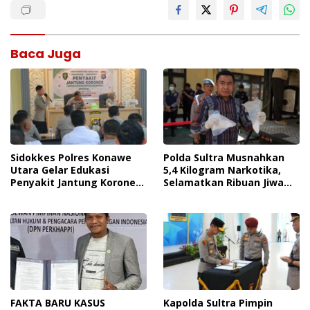
Baca Juga
Sidokkes Polres Konawe
Polda Sultra Musnahkan
Utara Gelar Edukasi
5,4 Kilogram Narkotika,
Penyakit Jantung Koroner,
Selamatkan Ribuan Jiwa
Tingkatkan Kesadaran
Dari Ancaman
Personel Akan Pentingnya
Penyalahgunaan
Hidup Sehat
FAKTA BARU KASUS
Kapolda Sultra Pimpin