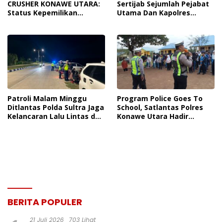
CRUSHER KONAWE UTARA:
Sertijab Sejumlah Pejabat
Status Kepemilikan
Utama Dan Kapolres
Sedang Diuji di Pengadilan
Jajaran Serta Lantik
Perdata, Penetapan
Kapolres Konawe
Tersangka Dr. Ruksamin
Kepulauan
Dinilai Prematur
Patroli Malam Minggu
Program Police Goes To
Ditlantas Polda Sultra Jaga
School, Satlantas Polres
Kelancaran Lalu Lintas dan
Konawe Utara Hadir
Ciptakan Rasa Aman di
Berikan Edukasi Humanis
Kendari
Bangun Budaya Tertib
Berlalu Lintas
BERITA POPULER
21 Juli 2026
703 Lihat