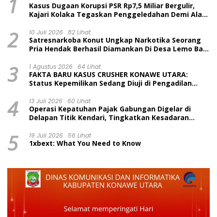
1
Kasus Dugaan Korupsi PSR Rp7,5 Miliar Bergulir,
Kajari Kolaka Tegaskan Penggeledahan Demi Alat
Bukti
2
10 Juli 2026
82 Lihat
Satresnarkoba Konut Ungkap Narkotika Seorang
Pria Hendak Berhasil Diamankan Di Desa Lemo Bajo
Kecamatan Wawolesea
3
1 Agustus 2026
64 Lihat
FAKTA BARU KASUS CRUSHER KONAWE UTARA:
Status Kepemilikan Sedang Diuji di Pengadilan
Perdata, Penetapan Tersangka Dr. Ruksamin
4
Dinilai Prematur
13 Juli 2026
60 Lihat
Operasi Kepatuhan Pajak Gabungan Digelar di
Delapan Titik Kendari, Tingkatkan Kesadaran
Wajib Pajak dan Tertib Berlalu Lintas
5
19 Juli 2026
56 Lihat
1xbext: What You Need to Know