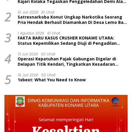
Kajari Kolaka Tegaskan Penggeledahan Demi Alat
Bukti
2
10 Juli 2026
81 Lihat
Satresnarkoba Konut Ungkap Narkotika Seorang
Pria Hendak Berhasil Diamankan Di Desa Lemo Bajo
Kecamatan Wawolesea
3
1 Agustus 2026
61 Lihat
FAKTA BARU KASUS CRUSHER KONAWE UTARA:
Status Kepemilikan Sedang Diuji di Pengadilan
Perdata, Penetapan Tersangka Dr. Ruksamin
4
Dinilai Prematur
13 Juli 2026
60 Lihat
Operasi Kepatuhan Pajak Gabungan Digelar di
Delapan Titik Kendari, Tingkatkan Kesadaran
Wajib Pajak dan Tertib Berlalu Lintas
5
19 Juli 2026
50 Lihat
1xbext: What You Need to Know