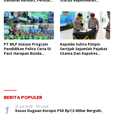
Danlanal Kendari, Perkuat
Status Kepemilikan
Sinergi Pemerintah Daerah
Sedang Diuji di Pengadilan
Dan TNI AL
Perdata, Penetapan
Tersangka Dr. Ruksamin
Dinilai Prematur
PT MLP Inisiasi Program
Kapolda Sultra Pimpin
Pendidikan Pelita Ceria Di
Sertijab Sejumlah Pejabat
Paut Harapan Bunda
Utama Dan Kapolres
Molore Dan TKN Pantai
Jajaran Serta Lantik
Indah Ngapainia
Kapolres Konawe
Kepulauan
BERITA POPULER
1
21 Juli 2026
701 Lihat
Kasus Dugaan Korupsi PSR Rp7,5 Miliar Bergulir,