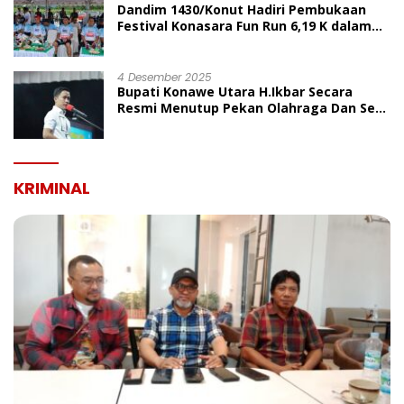
Dandim 1430/Konut Hadiri Pembukaan
Festival Konasara Fun Run 6,19 K dalam
Rangka HUT ke-19 Kabupaten Konawe
Utara
4 Desember 2025
Bupati Konawe Utara H.Ikbar Secara
Resmi Menutup Pekan Olahraga Dan Seni
Porseni PGRI Dalam Rangka Peringatan
HUT Ke-80
KRIMINAL