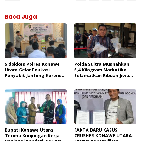
Baca Juga
Sidokkes Polres Konawe
Polda Sultra Musnahkan
Utara Gelar Edukasi
5,4 Kilogram Narkotika,
Penyakit Jantung Koroner,
Selamatkan Ribuan Jiwa
Tingkatkan Kesadaran
Dari Ancaman
Personel Akan Pentingnya
Penyalahgunaan
Hidup Sehat
Bupati Konawe Utara
FAKTA BARU KASUS
Terima Kunjungan Kerja
CRUSHER KONAWE UTARA: