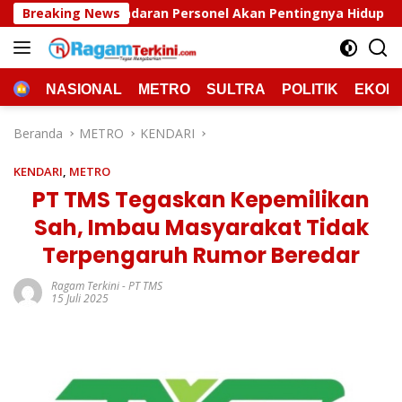
Langsung
ersonel Akan Pentingnya Hidup Sehat
Breaking News
Polda Sultra M
ke
konten
HOME
NASIONAL
METRO
SULTRA
POLITIK
EKON
Beranda
METRO
KENDARI
KENDARI
,
METRO
PT TMS Tegaskan Kepemilikan
Sah, Imbau Masyarakat Tidak
Terpengaruh Rumor Beredar
Ragam Terkini
-
PT TMS
15 Juli 2025