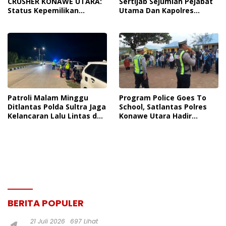
CRUSHER KONAWE UTARA:
Sertijab Sejumlah Pejabat
Status Kepemilikan
Utama Dan Kapolres
Sedang Diuji di Pengadilan
Jajaran Serta Lantik
Perdata, Penetapan
Kapolres Konawe
Tersangka Dr. Ruksamin
Kepulauan
Dinilai Prematur
Patroli Malam Minggu
Program Police Goes To
Ditlantas Polda Sultra Jaga
School, Satlantas Polres
Kelancaran Lalu Lintas dan
Konawe Utara Hadir
Ciptakan Rasa Aman di
Berikan Edukasi Humanis
Kendari
Bangun Budaya Tertib
Berlalu Lintas
BERITA POPULER
21 Juli 2026
697 Lihat