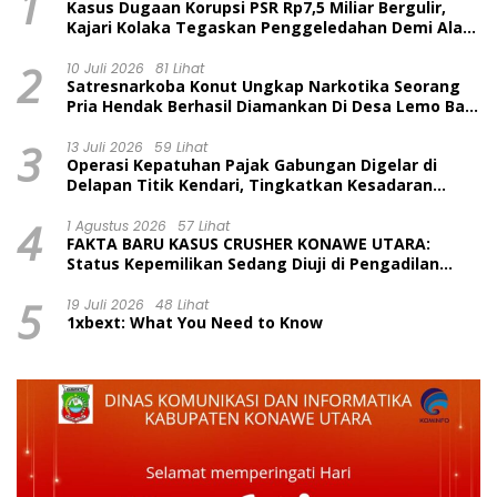
1
Kasus Dugaan Korupsi PSR Rp7,5 Miliar Bergulir,
Kajari Kolaka Tegaskan Penggeledahan Demi Alat
Bukti
2
10 Juli 2026
81 Lihat
Satresnarkoba Konut Ungkap Narkotika Seorang
Pria Hendak Berhasil Diamankan Di Desa Lemo Bajo
Kecamatan Wawolesea
3
13 Juli 2026
59 Lihat
Operasi Kepatuhan Pajak Gabungan Digelar di
Delapan Titik Kendari, Tingkatkan Kesadaran
Wajib Pajak dan Tertib Berlalu Lintas
4
1 Agustus 2026
57 Lihat
FAKTA BARU KASUS CRUSHER KONAWE UTARA:
Status Kepemilikan Sedang Diuji di Pengadilan
Perdata, Penetapan Tersangka Dr. Ruksamin
5
Dinilai Prematur
19 Juli 2026
48 Lihat
1xbext: What You Need to Know