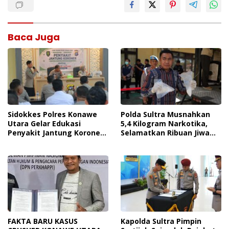
Baca Juga
Sidokkes Polres Konawe
Polda Sultra Musnahkan
Utara Gelar Edukasi
5,4 Kilogram Narkotika,
Penyakit Jantung Koroner,
Selamatkan Ribuan Jiwa
Tingkatkan Kesadaran
Dari Ancaman
Personel Akan Pentingnya
Penyalahgunaan
Hidup Sehat
FAKTA BARU KASUS
Kapolda Sultra Pimpin