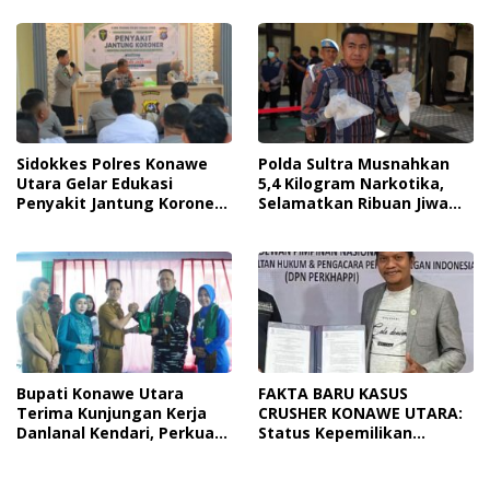
Sidokkes Polres Konawe
Polda Sultra Musnahkan
Utara Gelar Edukasi
5,4 Kilogram Narkotika,
Penyakit Jantung Koroner,
Selamatkan Ribuan Jiwa
Tingkatkan Kesadaran
Dari Ancaman
Personel Akan Pentingnya
Penyalahgunaan
Hidup Sehat
Bupati Konawe Utara
FAKTA BARU KASUS
Terima Kunjungan Kerja
CRUSHER KONAWE UTARA:
Danlanal Kendari, Perkuat
Status Kepemilikan
Sinergi Pemerintah Daerah
Sedang Diuji di Pengadilan
Dan TNI AL
Perdata, Penetapan