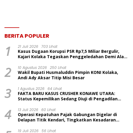
Tersangka Dr. Ruksamin
Dinilai Prematur
BERITA POPULER
1
21 Juli 2026
703 Lihat
Kasus Dugaan Korupsi PSR Rp7,5 Miliar Bergulir,
Kajari Kolaka Tegaskan Penggeledahan Demi Alat
Bukti
2
10 Agustus 2026
250 Lihat
Wakil Bupati Husmaluddin Pimpin KONI Kolaka,
Andi Ady Aksar Titip Misi Besar
3
1 Agustus 2026
64 Lihat
FAKTA BARU KASUS CRUSHER KONAWE UTARA:
Status Kepemilikan Sedang Diuji di Pengadilan
Perdata, Penetapan Tersangka Dr. Ruksamin
4
Dinilai Prematur
13 Juli 2026
60 Lihat
Operasi Kepatuhan Pajak Gabungan Digelar di
Delapan Titik Kendari, Tingkatkan Kesadaran
Wajib Pajak dan Tertib Berlalu Lintas
19 Juli 2026
56 Lihat