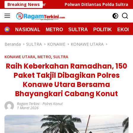
Langsung
Breaking News
Polwan Ditlantas Polda Sultra Sapa Pengendara, Ajak Ma
ke
konten
HOME
NASIONAL
METRO
SULTRA
POLITIK
EKON
Beranda
SULTRA
KONAWE
KONAWE UTARA
KONAWE UTARA
,
METRO
,
SULTRA
Raih Keberkahan Ramadhan, 150
Paket Takjil Dibagikan Polres
Konawe Utara Bersama
Bhayangkari Cabang Konut
Ragam Terkini
-
Polres Konut
1 Maret 2026