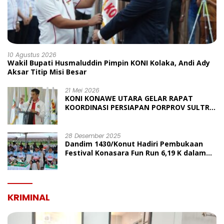
10 Agustus 2026
Wakil Bupati Husmaluddin Pimpin KONI Kolaka, Andi Ady
Aksar Titip Misi Besar
21 Mei 2026
KONI KONAWE UTARA GELAR RAPAT
KOORDINASI PERSIAPAN PORPROV SULTRA
2026, TARGETKAN JUARA UMUM
28 Desember 2025
Dandim 1430/Konut Hadiri Pembukaan
Festival Konasara Fun Run 6,19 K dalam
Rangka HUT ke-19 Kabupaten Konawe
Utara
KRIMINAL