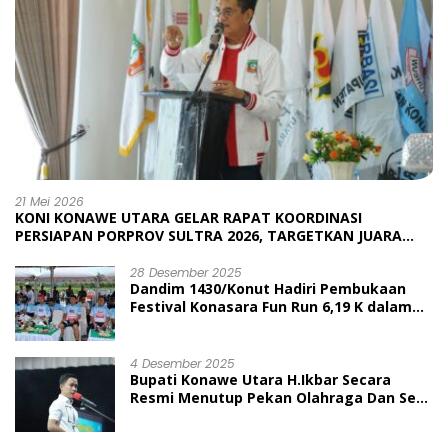
21 Mei 2026
KONI KONAWE UTARA GELAR RAPAT KOORDINASI
PERSIAPAN PORPROV SULTRA 2026, TARGETKAN JUARA
UMUM
28 Desember 2025
Dandim 1430/Konut Hadiri Pembukaan
Festival Konasara Fun Run 6,19 K dalam
Rangka HUT ke-19 Kabupaten Konawe
Utara
4 Desember 2025
Bupati Konawe Utara H.Ikbar Secara
Resmi Menutup Pekan Olahraga Dan Seni
Porseni PGRI Dalam Rangka Peringatan
HUT Ke-80