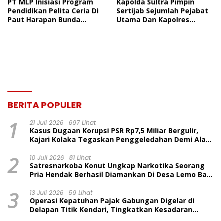
PT MLP Inisiasi Program
Kapolda Sultra Pimpin
Pendidikan Pelita Ceria Di
Sertijab Sejumlah Pejabat
Paut Harapan Bunda
Utama Dan Kapolres
Molore Dan TKN Pantai
Jajaran Serta Lantik
Indah Ngapainia
Kapolres Konawe
Kepulauan
BERITA POPULER
1
21 Juli 2026
697 Lihat
Kasus Dugaan Korupsi PSR Rp7,5 Miliar Bergulir,
Kajari Kolaka Tegaskan Penggeledahan Demi Alat
Bukti
2
10 Juli 2026
81 Lihat
Satresnarkoba Konut Ungkap Narkotika Seorang
Pria Hendak Berhasil Diamankan Di Desa Lemo Bajo
Kecamatan Wawolesea
3
13 Juli 2026
59 Lihat
Operasi Kepatuhan Pajak Gabungan Digelar di
Delapan Titik Kendari, Tingkatkan Kesadaran
Wajib Pajak dan Tertib Berlalu Lintas