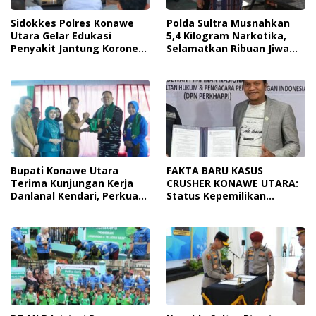
Sidokkes Polres Konawe
Polda Sultra Musnahkan
Utara Gelar Edukasi
5,4 Kilogram Narkotika,
Penyakit Jantung Koroner,
Selamatkan Ribuan Jiwa
Tingkatkan Kesadaran
Dari Ancaman
Personel Akan Pentingnya
Penyalahgunaan
Hidup Sehat
Bupati Konawe Utara
FAKTA BARU KASUS
Terima Kunjungan Kerja
CRUSHER KONAWE UTARA:
Danlanal Kendari, Perkuat
Status Kepemilikan
Sinergi Pemerintah Daerah
Sedang Diuji di Pengadilan
Dan TNI AL
Perdata, Penetapan
Tersangka Dr. Ruksamin
Dinilai Prematur