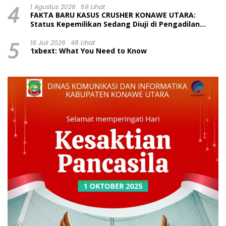
4
1 Agustus 2026
59 Lihat
FAKTA BARU KASUS CRUSHER KONAWE UTARA:
Status Kepemilikan Sedang Diuji di Pengadilan
Perdata, Penetapan Tersangka Dr. Ruksamin
5
Dinilai Prematur
19 Juli 2026
48 Lihat
1xbext: What You Need to Know