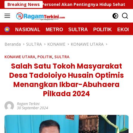
Langsung
ersonel Akan Pentingnya Hidup Sehat
Breaking News
Polda Sultra Mu
ke
konten
HOME
NASIONAL
METRO
SULTRA
POLITIK
EKON
Beranda
SULTRA
KONAWE
KONAWE UTARA
KONAWE UTARA
,
POLITIK
,
SULTRA
Salah Satu Tokoh Masyarakat
Desa Tadoloiyo Husain Optimis
Menangkan Ikbar-Abuhaera
Pilkada 2024
Ragam Terkini
30 September 2024