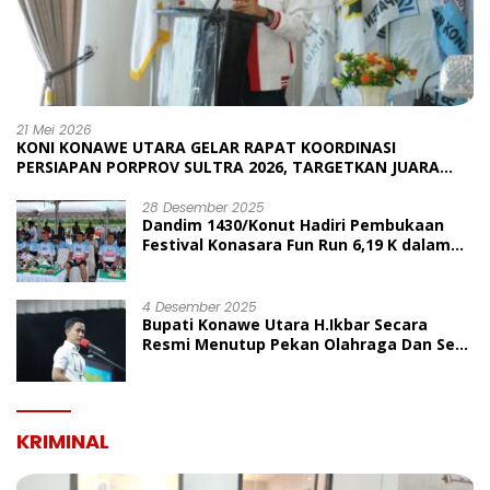
21 Mei 2026
KONI KONAWE UTARA GELAR RAPAT KOORDINASI
PERSIAPAN PORPROV SULTRA 2026, TARGETKAN JUARA
UMUM
28 Desember 2025
Dandim 1430/Konut Hadiri Pembukaan
Festival Konasara Fun Run 6,19 K dalam
Rangka HUT ke-19 Kabupaten Konawe
Utara
4 Desember 2025
Bupati Konawe Utara H.Ikbar Secara
Resmi Menutup Pekan Olahraga Dan Seni
Porseni PGRI Dalam Rangka Peringatan
HUT Ke-80
KRIMINAL