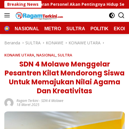
Langsung
nel Akan Pentingnya Hidup Sehat
Breaking News
Polda Sultra Musna
ke
konten
HOME
NASIONAL
METRO
SULTRA
POLITIK
EKON
Beranda
SULTRA
KONAWE
KONAWE UTARA
KONAWE UTARA
,
NASIONAL
,
SULTRA
SDN 4 Molawe Menggelar
Pesantren Kilat Mendorong Siswa
Untuk Memajukan Nilai Agama
Dan Kreativitas
Ragam Terkini
-
SDN 4 Molawe
18 Maret 2025