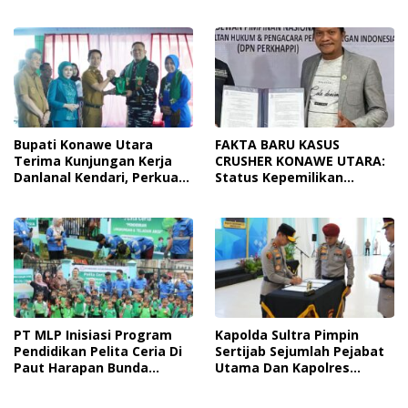
Tingkatkan Kesadaran
Dari Ancaman
Personel Akan Pentingnya
Penyalahgunaan
Hidup Sehat
Bupati Konawe Utara
FAKTA BARU KASUS
Terima Kunjungan Kerja
CRUSHER KONAWE UTARA:
Danlanal Kendari, Perkuat
Status Kepemilikan
Sinergi Pemerintah Daerah
Sedang Diuji di Pengadilan
Dan TNI AL
Perdata, Penetapan
Tersangka Dr. Ruksamin
Dinilai Prematur
PT MLP Inisiasi Program
Kapolda Sultra Pimpin
Pendidikan Pelita Ceria Di
Sertijab Sejumlah Pejabat
Paut Harapan Bunda
Utama Dan Kapolres
Molore Dan TKN Pantai
Jajaran Serta Lantik
Indah Ngapainia
Kapolres Konawe