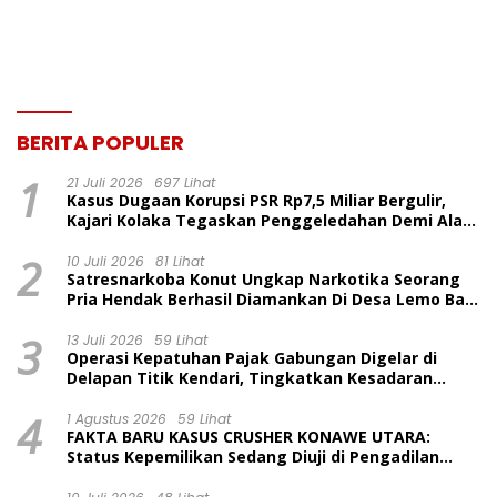
Kepulauan
BERITA POPULER
1
21 Juli 2026
697 Lihat
Kasus Dugaan Korupsi PSR Rp7,5 Miliar Bergulir,
Kajari Kolaka Tegaskan Penggeledahan Demi Alat
Bukti
2
10 Juli 2026
81 Lihat
Satresnarkoba Konut Ungkap Narkotika Seorang
Pria Hendak Berhasil Diamankan Di Desa Lemo Bajo
Kecamatan Wawolesea
3
13 Juli 2026
59 Lihat
Operasi Kepatuhan Pajak Gabungan Digelar di
Delapan Titik Kendari, Tingkatkan Kesadaran
Wajib Pajak dan Tertib Berlalu Lintas
4
1 Agustus 2026
59 Lihat
FAKTA BARU KASUS CRUSHER KONAWE UTARA:
Status Kepemilikan Sedang Diuji di Pengadilan
Perdata, Penetapan Tersangka Dr. Ruksamin
Dinilai Prematur