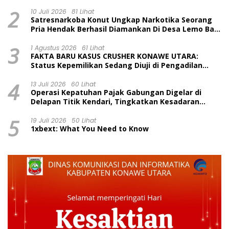
Bukti
2
10 Juli 2026
81 Lihat
Satresnarkoba Konut Ungkap Narkotika Seorang
Pria Hendak Berhasil Diamankan Di Desa Lemo Bajo
Kecamatan Wawolesea
3
1 Agustus 2026
61 Lihat
FAKTA BARU KASUS CRUSHER KONAWE UTARA:
Status Kepemilikan Sedang Diuji di Pengadilan
Perdata, Penetapan Tersangka Dr. Ruksamin
4
Dinilai Prematur
13 Juli 2026
60 Lihat
Operasi Kepatuhan Pajak Gabungan Digelar di
Delapan Titik Kendari, Tingkatkan Kesadaran
Wajib Pajak dan Tertib Berlalu Lintas
5
19 Juli 2026
50 Lihat
1xbext: What You Need to Know