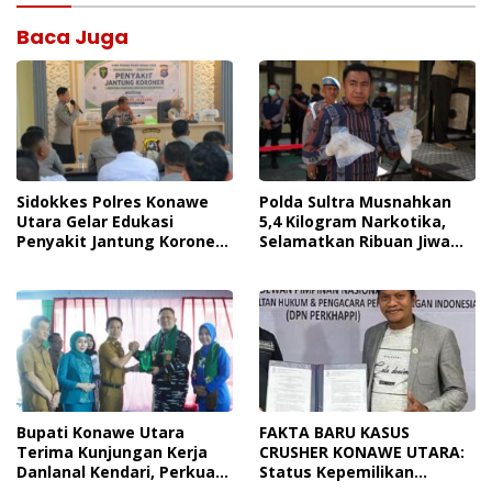
Baca Juga
Sidokkes Polres Konawe
Polda Sultra Musnahkan
Utara Gelar Edukasi
5,4 Kilogram Narkotika,
Penyakit Jantung Koroner,
Selamatkan Ribuan Jiwa
Tingkatkan Kesadaran
Dari Ancaman
Personel Akan Pentingnya
Penyalahgunaan
Hidup Sehat
Bupati Konawe Utara
FAKTA BARU KASUS
Terima Kunjungan Kerja
CRUSHER KONAWE UTARA:
Danlanal Kendari, Perkuat
Status Kepemilikan
Sinergi Pemerintah Daerah
Sedang Diuji di Pengadilan