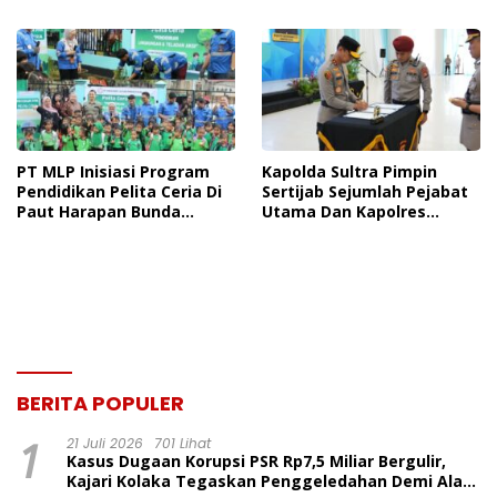
Dan TNI AL
Perdata, Penetapan
Tersangka Dr. Ruksamin
Dinilai Prematur
PT MLP Inisiasi Program
Kapolda Sultra Pimpin
Pendidikan Pelita Ceria Di
Sertijab Sejumlah Pejabat
Paut Harapan Bunda
Utama Dan Kapolres
Molore Dan TKN Pantai
Jajaran Serta Lantik
Indah Ngapainia
Kapolres Konawe
Kepulauan
BERITA POPULER
1
21 Juli 2026
701 Lihat
Kasus Dugaan Korupsi PSR Rp7,5 Miliar Bergulir,
Kajari Kolaka Tegaskan Penggeledahan Demi Alat