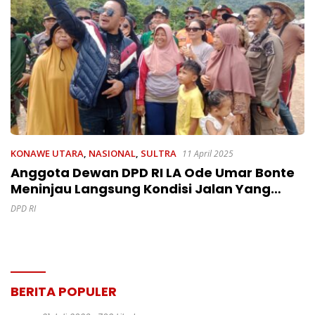
KONAWE UTARA
,
NASIONAL
,
SULTRA
11 April 2025
Anggota Dewan DPD RI LA Ode Umar Bonte
Meninjau Langsung Kondisi Jalan Yang
Terendam Banjir Di Trans Sulawesi Desa
DPD RI
Sambandete
BERITA POPULER