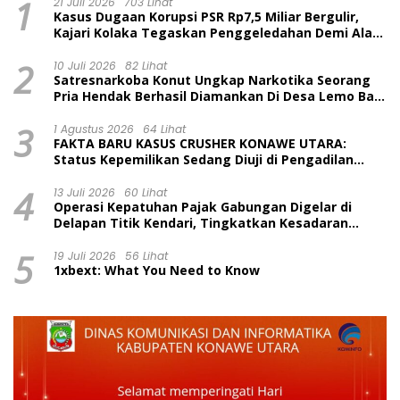
1
21 Juli 2026
703 Lihat
Kasus Dugaan Korupsi PSR Rp7,5 Miliar Bergulir,
Kajari Kolaka Tegaskan Penggeledahan Demi Alat
Bukti
2
10 Juli 2026
82 Lihat
Satresnarkoba Konut Ungkap Narkotika Seorang
Pria Hendak Berhasil Diamankan Di Desa Lemo Bajo
Kecamatan Wawolesea
3
1 Agustus 2026
64 Lihat
FAKTA BARU KASUS CRUSHER KONAWE UTARA:
Status Kepemilikan Sedang Diuji di Pengadilan
Perdata, Penetapan Tersangka Dr. Ruksamin
4
Dinilai Prematur
13 Juli 2026
60 Lihat
Operasi Kepatuhan Pajak Gabungan Digelar di
Delapan Titik Kendari, Tingkatkan Kesadaran
Wajib Pajak dan Tertib Berlalu Lintas
5
19 Juli 2026
56 Lihat
1xbext: What You Need to Know