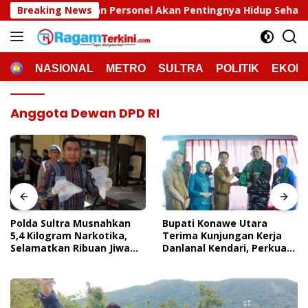
Langsung
Personel Akan Pentingnya Hidup Sehat
Breaking News
Polda Sultra M
ke
konten
HOME
NASIONAL
METRO
SULTRA
POLITIK
EKON
Anggota Dewan DPD RI
Polda Sultra Musnahkan
Bupati Konawe Utara
5,4 Kilogram Narkotika,
Terima Kunjungan Kerja
Selamatkan Ribuan Jiwa
Danlanal Kendari, Perkuat
Dari Ancaman
Sinergi Pemerintah Daerah
Penyalahgunaan
Dan TNI AL