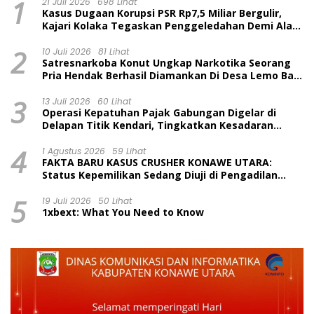
1
21 Juli 2026
698 Lihat
Kasus Dugaan Korupsi PSR Rp7,5 Miliar Bergulir,
Kajari Kolaka Tegaskan Penggeledahan Demi Alat
Bukti
2
10 Juli 2026
81 Lihat
Satresnarkoba Konut Ungkap Narkotika Seorang
Pria Hendak Berhasil Diamankan Di Desa Lemo Bajo
Kecamatan Wawolesea
3
13 Juli 2026
60 Lihat
Operasi Kepatuhan Pajak Gabungan Digelar di
Delapan Titik Kendari, Tingkatkan Kesadaran
Wajib Pajak dan Tertib Berlalu Lintas
4
1 Agustus 2026
59 Lihat
FAKTA BARU KASUS CRUSHER KONAWE UTARA:
Status Kepemilikan Sedang Diuji di Pengadilan
Perdata, Penetapan Tersangka Dr. Ruksamin
5
Dinilai Prematur
19 Juli 2026
50 Lihat
1xbext: What You Need to Know