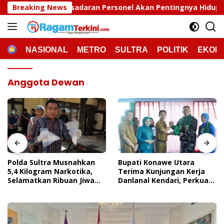
Langsung
aran Personel Akan Pentingnya Hidup Sehat
Breaking News
Polda Su
ke
konten
HOME
NASIONAL
METRO
SULTRA
POLITIK
EKON
Anggota Dewan
Polda Sultra Musnahkan
Bupati Konawe Utara
5,4 Kilogram Narkotika,
Terima Kunjungan Kerja
Selamatkan Ribuan Jiwa
Danlanal Kendari, Perkuat
Dari Ancaman
Sinergi Pemerintah Daerah
Penyalahgunaan
Dan TNI AL