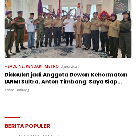
HEADLINE
,
KENDARI
,
METRO
3 Juni 2024
Didaulat jadi Anggota Dewan Kehormatan
IARMI Sultra, Anton Timbang: Saya Siap
Mengabdi untuk Organisasi
Anton Timbang
BERITA POPULER