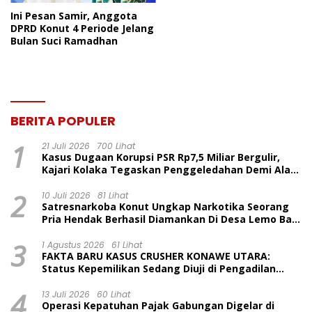
Ini Pesan Samir, Anggota
DPRD Konut 4 Periode Jelang
Bulan Suci Ramadhan
BERITA POPULER
1
21 Juli 2026
700 Lihat
Kasus Dugaan Korupsi PSR Rp7,5 Miliar Bergulir,
Kajari Kolaka Tegaskan Penggeledahan Demi Alat
Bukti
2
10 Juli 2026
81 Lihat
Satresnarkoba Konut Ungkap Narkotika Seorang
Pria Hendak Berhasil Diamankan Di Desa Lemo Bajo
Kecamatan Wawolesea
3
1 Agustus 2026
61 Lihat
FAKTA BARU KASUS CRUSHER KONAWE UTARA:
Status Kepemilikan Sedang Diuji di Pengadilan
Perdata, Penetapan Tersangka Dr. Ruksamin
4
Dinilai Prematur
13 Juli 2026
60 Lihat
Operasi Kepatuhan Pajak Gabungan Digelar di