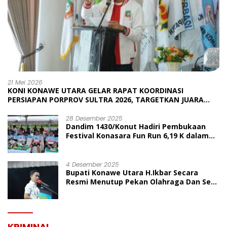
21 Mei 2026
KONI KONAWE UTARA GELAR RAPAT KOORDINASI
PERSIAPAN PORPROV SULTRA 2026, TARGETKAN JUARA
UMUM
28 Desember 2025
Dandim 1430/Konut Hadiri Pembukaan
Festival Konasara Fun Run 6,19 K dalam
Rangka HUT ke-19 Kabupaten Konawe
Utara
4 Desember 2025
Bupati Konawe Utara H.Ikbar Secara
Resmi Menutup Pekan Olahraga Dan Seni
Porseni PGRI Dalam Rangka Peringatan
HUT Ke-80
KRIMINAL