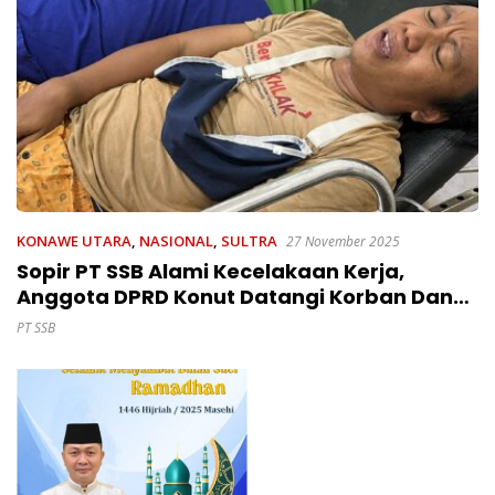
KONAWE UTARA
,
NASIONAL
,
SULTRA
27 November 2025
Sopir PT SSB Alami Kecelakaan Kerja,
Anggota DPRD Konut Datangi Korban Dan
Desak Peningkatan Kualitas Kendaraan
PT SSB