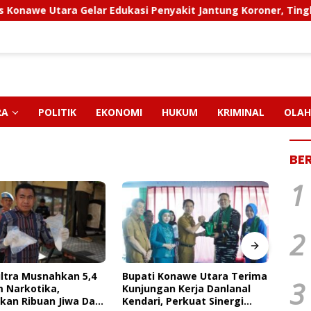
 Utara Gelar Edukasi Penyakit Jantung Koroner, Tingkatkan 
RA
POLITIK
EKONOMI
HUKUM
KRIMINAL
OLAH
BE
1
2
Konawe Utara Terima
FAKTA BARU KASUS CRUSHER
PT M
3
an Kerja Danlanal
KONAWE UTARA: Status
Pend
 Perkuat Sinergi
Kepemilikan Sedang Diuji di
Paut