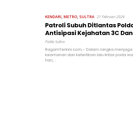
n Kesadaran
Ancaman Penyalahgunaan
Pemerin
kan Pentingnya
AL
t
KENDARI
,
METRO
,
SULTRA
21 Februari 2026
Patroli Subuh Ditlantas Pold
Antisipasi Kejahatan 3C Dan
Liar, Situasi Aman Dan Kond
Polda Sultra
RagamTerkini.com,– Dalam rangka menjaga s
keamanan dan ketertiban lalu lintas pada wa
hari,…