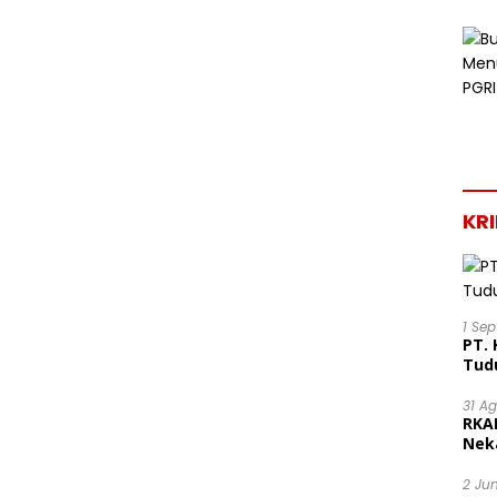
KR
1 Se
PT. 
Tud
31 A
RKA
Nek
Lega
2 Ju