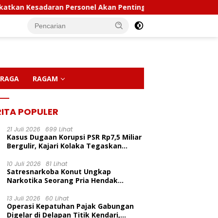
Kesadaran Personel Akan Pentingnya Hidup Sehat
Pol
RAGA
RAGAM
RITA POPULER
21 Juli 2026
699 Lihat
Kasus Dugaan Korupsi PSR Rp7,5 Miliar
Bergulir, Kajari Kolaka Tegaskan
Penggeledahan Demi Alat Bukti
10 Juli 2026
81 Lihat
Satresnarkoba Konut Ungkap
Kapolda Sultra Pimpin
P
Narkotika Seorang Pria Hendak
Sertijab Sejumlah Pejabat
C
Berhasil Diamankan Di Desa Lemo Bajo
LP Inisiasi Program
Utama Dan Kapolres Jajaran
D
Kecamatan Wawolesea
13 Juli 2026
60 Lihat
idikan Pelita Ceria Di
Serta Lantik Kapolres
M
Operasi Kepatuhan Pajak Gabungan
 Harapan Bunda Molore
Konawe Kepulauan
Digelar di Delapan Titik Kendari,