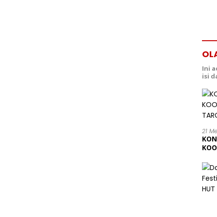
OL
Ini 
isi 
21 M
KON
KOO
202