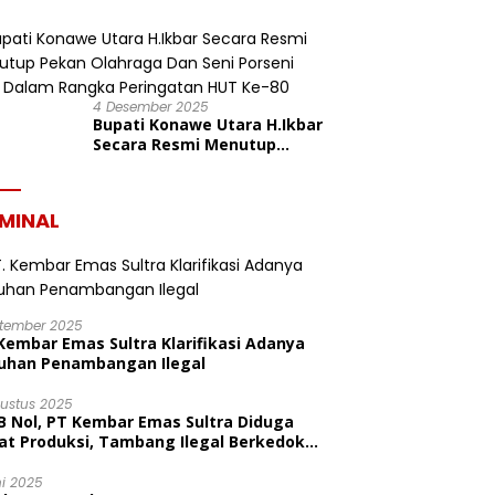
Konasara Fun Run 6,19 K
dalam Rangka HUT ke-19
Kabupaten Konawe Utara
4 Desember 2025
Bupati Konawe Utara H.Ikbar
Secara Resmi Menutup
Pekan Olahraga Dan Seni
Porseni PGRI Dalam Rangka
Peringatan HUT Ke-80
IMINAL
ptember 2025
Kembar Emas Sultra Klarifikasi Adanya
uhan Penambangan Ilegal
gustus 2025
B Nol, PT Kembar Emas Sultra Diduga
at Produksi, Tambang Ilegal Berkedok
litas
ni 2025