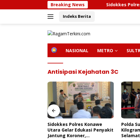
Langsung
Breaking News
Sidokkes Polres Konawe
ke
Indeks Berita
konten
H
NASIONAL
METRO
SULT
O
M
E
Antisipasi Kejahatan 3C
olres Konawe
Polda Sultra Musnahkan 5,4
Bupati 
r Edukasi Penyakit
Kilogram Narkotika,
Kunjung
roner,
Selamatkan Ribuan Jiwa Dari
Kendari,