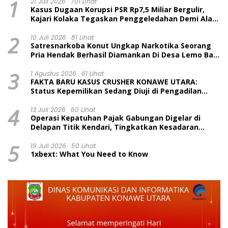
1
21 Juli 2026
701 Lihat
Kasus Dugaan Korupsi PSR Rp7,5 Miliar Bergulir,
Kajari Kolaka Tegaskan Penggeledahan Demi Alat
Bukti
2
10 Juli 2026
81 Lihat
Satresnarkoba Konut Ungkap Narkotika Seorang
Pria Hendak Berhasil Diamankan Di Desa Lemo Bajo
Kecamatan Wawolesea
3
1 Agustus 2026
61 Lihat
FAKTA BARU KASUS CRUSHER KONAWE UTARA:
Status Kepemilikan Sedang Diuji di Pengadilan
Perdata, Penetapan Tersangka Dr. Ruksamin
4
Dinilai Prematur
13 Juli 2026
60 Lihat
Operasi Kepatuhan Pajak Gabungan Digelar di
Delapan Titik Kendari, Tingkatkan Kesadaran
Wajib Pajak dan Tertib Berlalu Lintas
5
19 Juli 2026
50 Lihat
1xbext: What You Need to Know