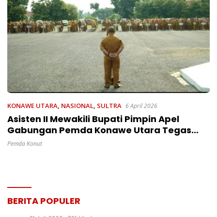
KONAWE UTARA
,
NASIONAL
,
SULTRA
6 April 2026
Asisten II Mewakili Bupati Pimpin Apel
Gabungan Pemda Konawe Utara Tegas
ASN Dan Sinergi Antar-OPD
Pemda Konut
BERITA POPULER