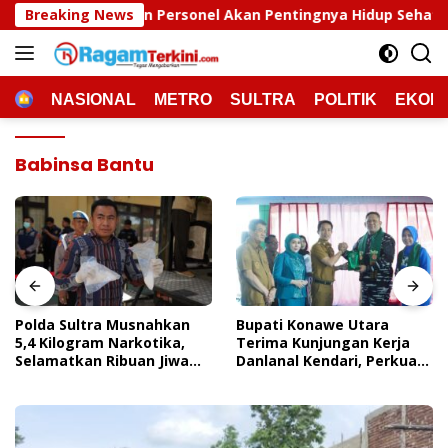
Langsung
Personel Akan Pentingnya Hidup Sehat
Breaking News
Polda Sultra 
ke
konten
HOME
NASIONAL
METRO
SULTRA
POLITIK
EKON
Babinsa Bantu
Polda Sultra Musnahkan
Bupati Konawe Utara
5,4 Kilogram Narkotika,
Terima Kunjungan Kerja
Selamatkan Ribuan Jiwa
Danlanal Kendari, Perkuat
Dari Ancaman
Sinergi Pemerintah Daerah
Penyalahgunaan
Dan TNI AL