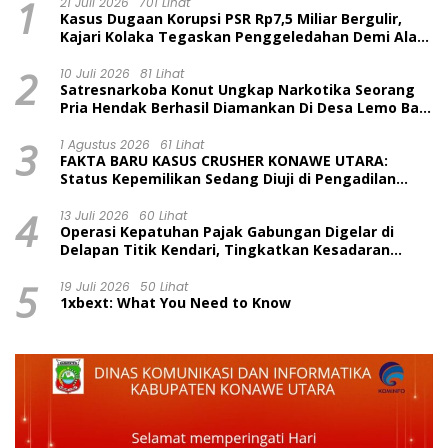
1
21 Juli 2026
701 Lihat
Kasus Dugaan Korupsi PSR Rp7,5 Miliar Bergulir,
Kajari Kolaka Tegaskan Penggeledahan Demi Alat
Bukti
2
10 Juli 2026
81 Lihat
Satresnarkoba Konut Ungkap Narkotika Seorang
Pria Hendak Berhasil Diamankan Di Desa Lemo Bajo
Kecamatan Wawolesea
3
1 Agustus 2026
61 Lihat
FAKTA BARU KASUS CRUSHER KONAWE UTARA:
Status Kepemilikan Sedang Diuji di Pengadilan
Perdata, Penetapan Tersangka Dr. Ruksamin
4
Dinilai Prematur
13 Juli 2026
60 Lihat
Operasi Kepatuhan Pajak Gabungan Digelar di
Delapan Titik Kendari, Tingkatkan Kesadaran
Wajib Pajak dan Tertib Berlalu Lintas
5
19 Juli 2026
50 Lihat
1xbext: What You Need to Know