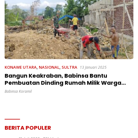
KONAWE UTARA
,
NASIONAL
,
SULTRA
13 Januari 2025
Bangun Keakraban, Babinsa Bantu
Pembuatan Dinding Rumah Milik Warga
Binaan
Babinsa Koramil
BERITA POPULER