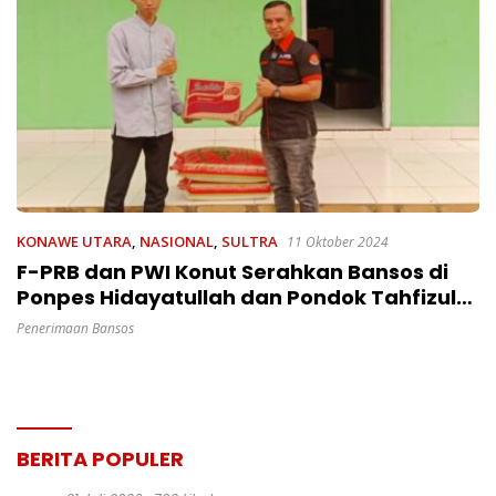
KONAWE UTARA
,
NASIONAL
,
SULTRA
11 Oktober 2024
F-PRB dan PWI Konut Serahkan Bansos di
Ponpes Hidayatullah dan Pondok Tahfizul
Qur’an Abudarda
Penerimaan Bansos
BERITA POPULER