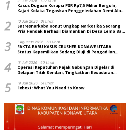
1
21 Juli 2026
702 Lihat
Kasus Dugaan Korupsi PSR Rp7,5 Miliar Bergulir,
Kajari Kolaka Tegaskan Penggeledahan Demi Alat
Bukti
2
10 Juli 2026
81 Lihat
Satresnarkoba Konut Ungkap Narkotika Seorang
Pria Hendak Berhasil Diamankan Di Desa Lemo Bajo
Kecamatan Wawolesea
3
1 Agustus 2026
63 Lihat
FAKTA BARU KASUS CRUSHER KONAWE UTARA:
Status Kepemilikan Sedang Diuji di Pengadilan
Perdata, Penetapan Tersangka Dr. Ruksamin
4
Dinilai Prematur
13 Juli 2026
60 Lihat
Operasi Kepatuhan Pajak Gabungan Digelar di
Delapan Titik Kendari, Tingkatkan Kesadaran
Wajib Pajak dan Tertib Berlalu Lintas
5
19 Juli 2026
51 Lihat
1xbext: What You Need to Know