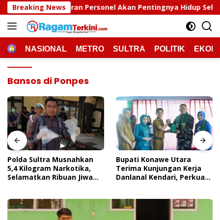
Langsung
n Personel Akan Pentingnya Hidup Sehat
Breaking News
Polda Sultra
ke
konten
HOME
NASIONAL
METRO
SULTRA
POLITIK
EKON
Bansos di Ponpes
Polda Sultra Musnahkan
Bupati Konawe Utara
5,4 Kilogram Narkotika,
Terima Kunjungan Kerja
Selamatkan Ribuan Jiwa
Danlanal Kendari, Perkuat
Dari Ancaman
Sinergi Pemerintah Daerah
Penyalahgunaan
Dan TNI AL