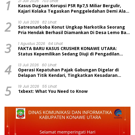
1
21 Juli 2026
703 Lihat
Kasus Dugaan Korupsi PSR Rp7,5 Miliar Bergulir,
Kajari Kolaka Tegaskan Penggeledahan Demi Alat
Bukti
2
10 Juli 2026
82 Lihat
Satresnarkoba Konut Ungkap Narkotika Seorang
Pria Hendak Berhasil Diamankan Di Desa Lemo Bajo
Kecamatan Wawolesea
3
1 Agustus 2026
64 Lihat
FAKTA BARU KASUS CRUSHER KONAWE UTARA:
Status Kepemilikan Sedang Diuji di Pengadilan
Perdata, Penetapan Tersangka Dr. Ruksamin
4
Dinilai Prematur
13 Juli 2026
60 Lihat
Operasi Kepatuhan Pajak Gabungan Digelar di
Delapan Titik Kendari, Tingkatkan Kesadaran
Wajib Pajak dan Tertib Berlalu Lintas
5
19 Juli 2026
55 Lihat
1xbext: What You Need to Know