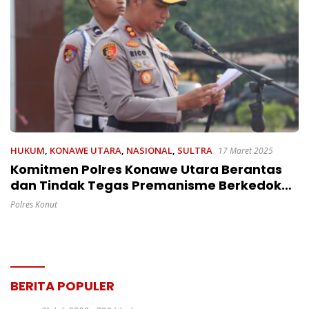
HUKUM
,
KONAWE UTARA
,
NASIONAL
,
SULTRA
17 Maret 2025
Komitmen Polres Konawe Utara Berantas
dan Tindak Tegas Premanisme Berkedok
Ormas
Polres Konut
BERITA POPULER