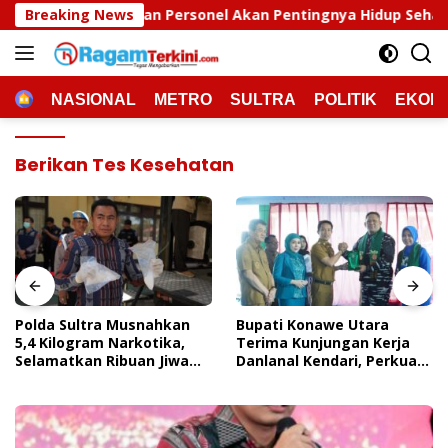
Langsung
 Personel Akan Pentingnya Hidup Sehat
Breaking News
Polda Sultra 
ke
konten
HOME
NASIONAL
METRO
SULTRA
POLITIK
EKON
Berikan Tes Kesehatan
Polda Sultra Musnahkan
Bupati Konawe Utara
5,4 Kilogram Narkotika,
Terima Kunjungan Kerja
Selamatkan Ribuan Jiwa
Danlanal Kendari, Perkuat
Dari Ancaman
Sinergi Pemerintah Daerah
Penyalahgunaan
Dan TNI AL