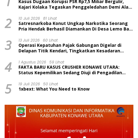
1
Kasus Dugaan Korupsi PSR Rp7,5 Miliar Bergulir,
Kajari Kolaka Tegaskan Penggeledahan Demi Alat
Bukti
2
10 Juli 2026
81 Lihat
Satresnarkoba Konut Ungkap Narkotika Seorang
Pria Hendak Berhasil Diamankan Di Desa Lemo Bajo
Kecamatan Wawolesea
3
13 Juli 2026
60 Lihat
Operasi Kepatuhan Pajak Gabungan Digelar di
Delapan Titik Kendari, Tingkatkan Kesadaran
Wajib Pajak dan Tertib Berlalu Lintas
4
1 Agustus 2026
59 Lihat
FAKTA BARU KASUS CRUSHER KONAWE UTARA:
Status Kepemilikan Sedang Diuji di Pengadilan
Perdata, Penetapan Tersangka Dr. Ruksamin
5
Dinilai Prematur
19 Juli 2026
50 Lihat
1xbext: What You Need to Know