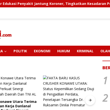
nyakit Jantung Koroner, Tingkatkan Kesadaran Personel Akan
RA
POLITIK
EKONOMI
HUKUM
KRIMINAL
OLAH
BE
1
2
Konawe Utara Terima
PT M
an Kerja Danlanal
Pendi