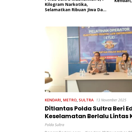
Kendari,
 Edukasi Penyakit
Kilogram Narkotika,
Pemerin
roner,
Selamatkan Ribuan Jiwa Dari
AL
 Kesadaran
Ancaman Penyalahgunaan
kan Pentingnya
t
KENDARI
,
METRO
,
SULTRA
13 November 2025
Ditlantas Polda Sultra Beri E
Keselamatan Berlalu Lintas
Peserta Jambore Pramuka 
Polda Sultra
ke-X