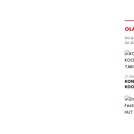
OL
Ini 
isi 
21 M
KON
KOO
202