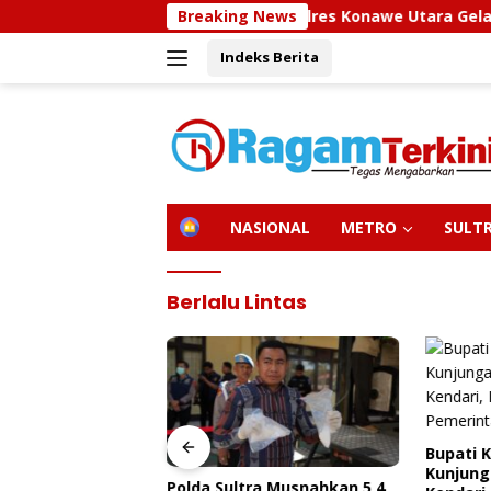
Langsung
Sidokkes Polres Konawe Utara Gelar Edukasi Pe
Breaking News
ke
Indeks Berita
konten
H
NASIONAL
METRO
SULT
O
M
E
Berlalu Lintas
Bupati 
Kunjung
olres Konawe
Polda Sultra Musnahkan 5,4