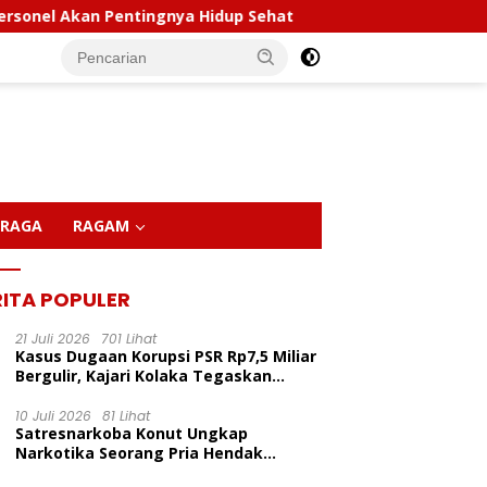
 Pentingnya Hidup Sehat
Polda Sultra Musnahkan 5,4
RAGA
RAGAM
RITA POPULER
21 Juli 2026
701 Lihat
Kasus Dugaan Korupsi PSR Rp7,5 Miliar
Bergulir, Kajari Kolaka Tegaskan
Penggeledahan Demi Alat Bukti
10 Juli 2026
81 Lihat
Satresnarkoba Konut Ungkap
LP Inisiasi Program
Kapolda Sultra Pimpin
P
Narkotika Seorang Pria Hendak
dikan Pelita Ceria Di
Sertijab Sejumlah Pejabat
C
Berhasil Diamankan Di Desa Lemo Bajo