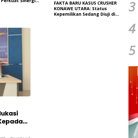
 Perkuat Sinergi
Paut
3
FAKTA BARU KASUS CRUSHER
tah Daerah Dan TNI
Dan 
KONAWE UTARA: Status
Ngap
Kepemilikan Sedang Diuji di
Pengadilan Perdata,
4
Penetapan Tersangka Dr.
Ruksamin Dinilai Prematur
5
dukasi
 Kepada
Daerah