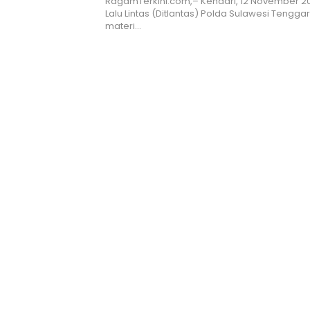
RagamTerkini.com,– Kendari, 12 November 20
Lalu Lintas (Ditlantas) Polda Sulawesi Teng
materi…