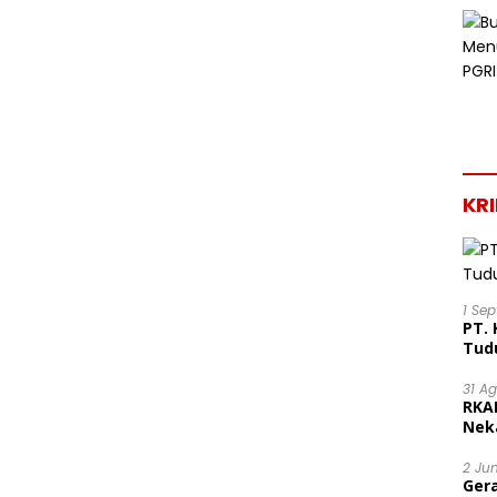
KR
1 Se
PT. 
Tud
31 A
RKA
Nek
Lega
2 Ju
Ger