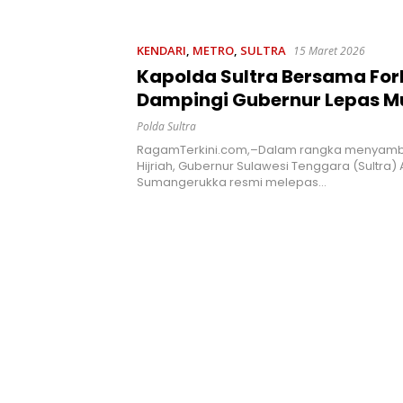
n Kesadaran
Ancaman Penyalahgunaan
Pemerin
kan Pentingnya
AL
t
KENDARI
,
METRO
,
SULTRA
15 Maret 2026
Kapolda Sultra Bersama Fo
Dampingi Gubernur Lepas M
Gratis Di Pelabuhan Nusant
Polda Sultra
Kendari
RagamTerkini.com,–Dalam rangka menyambut I
Hijriah, Gubernur Sulawesi Tenggara (Sultra) 
Sumangerukka resmi melepas…