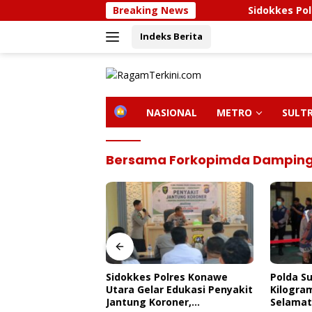
Langsung
Breaking News
Sidokkes Polres Konaw
ke
Indeks Berita
konten
H
NASIONAL
METRO
SULT
O
M
E
Bersama Forkopimda Damping
olres Konawe
Polda Sultra Musnahkan 5,4
Bupati 
r Edukasi Penyakit
Kilogram Narkotika,
Kunjung
roner,
Selamatkan Ribuan Jiwa Dari
Kendari,