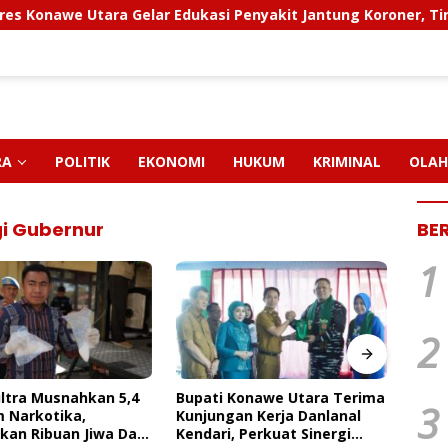
e Utara Gelar Edukasi Penyakit Jantung Koroner, Tingkatkan
RA
POLITIK
EKONOMI
HUKUM
KRIMINAL
OLAH
i Gubernur
BE
1
2
Konawe Utara Terima
FAKTA BARU KASUS CRUSHER
PT M
3
an Kerja Danlanal
KONAWE UTARA: Status
Pend
 Perkuat Sinergi
Kepemilikan Sedang Diuji di
Paut