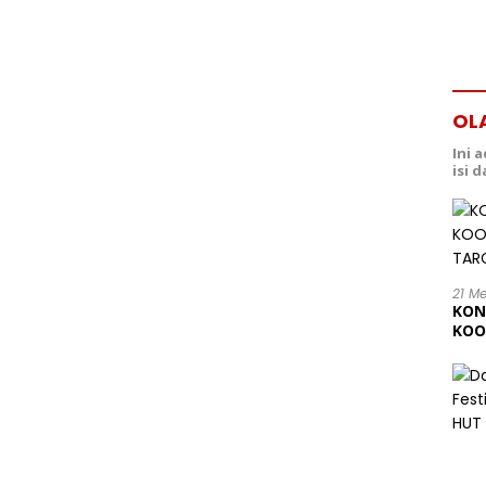
OL
Ini 
isi 
21 M
KON
KOO
202