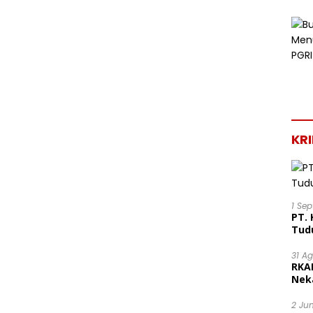
KR
1 Se
PT. 
Tud
31 A
RKA
Nek
Lega
2 Ju