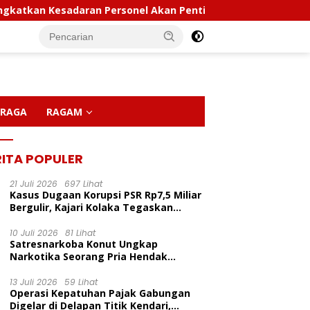
 Kesadaran Personel Akan Pentingnya Hidup Sehat
Pol
RAGA
RAGAM
RITA POPULER
21 Juli 2026
697 Lihat
Kasus Dugaan Korupsi PSR Rp7,5 Miliar
Bergulir, Kajari Kolaka Tegaskan
Penggeledahan Demi Alat Bukti
10 Juli 2026
81 Lihat
Satresnarkoba Konut Ungkap
P
Narkotika Seorang Pria Hendak
C
Berhasil Diamankan Di Desa Lemo Bajo
LP Inisiasi Program
Kapolda Sultra Pimpin
D
Kecamatan Wawolesea
13 Juli 2026
59 Lihat
idikan Pelita Ceria Di
Sertijab Sejumlah Pejabat
M
Operasi Kepatuhan Pajak Gabungan
 Harapan Bunda Molore
Utama Dan Kapolres Jajaran
Digelar di Delapan Titik Kendari,