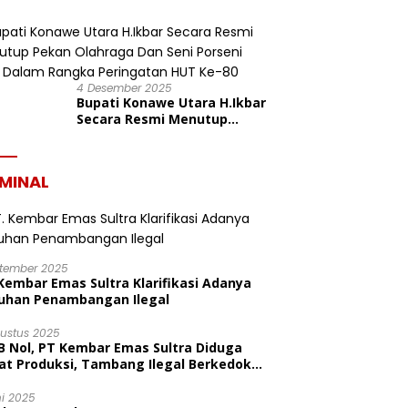
Konasara Fun Run 6,19 K
dalam Rangka HUT ke-19
Kabupaten Konawe Utara
4 Desember 2025
Bupati Konawe Utara H.Ikbar
Secara Resmi Menutup
Pekan Olahraga Dan Seni
Porseni PGRI Dalam Rangka
Peringatan HUT Ke-80
IMINAL
ptember 2025
Kembar Emas Sultra Klarifikasi Adanya
uhan Penambangan Ilegal
gustus 2025
B Nol, PT Kembar Emas Sultra Diduga
at Produksi, Tambang Ilegal Berkedok
litas
ni 2025