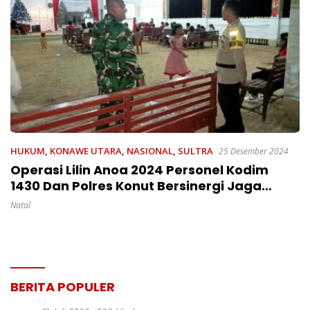
HUKUM
,
KONAWE UTARA
,
NASIONAL
,
SULTRA
25 Desember 2024
Operasi Lilin Anoa 2024 Personel Kodim
1430 Dan Polres Konut Bersinergi Jaga
Kamtibmas Ibadah Natal Jamaat Gereja
Natal
Oikumene
BERITA POPULER