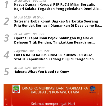
1
21 Juli 2026
699 Lihat
Kasus Dugaan Korupsi PSR Rp7,5 Miliar Bergulir,
Kajari Kolaka Tegaskan Penggeledahan Demi Alat
Bukti
2
10 Juli 2026
81 Lihat
Satresnarkoba Konut Ungkap Narkotika Seorang
Pria Hendak Berhasil Diamankan Di Desa Lemo Bajo
Kecamatan Wawolesea
3
13 Juli 2026
60 Lihat
Operasi Kepatuhan Pajak Gabungan Digelar di
Delapan Titik Kendari, Tingkatkan Kesadaran
Wajib Pajak dan Tertib Berlalu Lintas
4
1 Agustus 2026
59 Lihat
FAKTA BARU KASUS CRUSHER KONAWE UTARA:
Status Kepemilikan Sedang Diuji di Pengadilan
Perdata, Penetapan Tersangka Dr. Ruksamin
5
Dinilai Prematur
19 Juli 2026
50 Lihat
1xbext: What You Need to Know