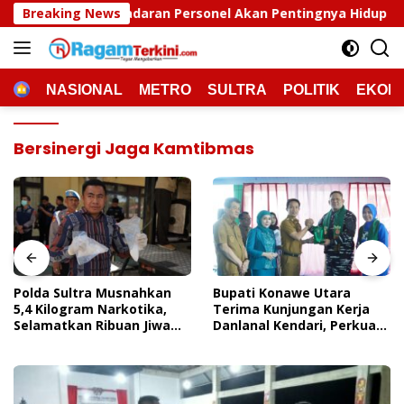
Langsung
aran Personel Akan Pentingnya Hidup Sehat
Breaking News
Polda Sul
ke
konten
HOME
NASIONAL
METRO
SULTRA
POLITIK
EKON
Bersinergi Jaga Kamtibmas
Polda Sultra Musnahkan
Bupati Konawe Utara
5,4 Kilogram Narkotika,
Terima Kunjungan Kerja
Selamatkan Ribuan Jiwa
Danlanal Kendari, Perkuat
Dari Ancaman
Sinergi Pemerintah Daerah
Penyalahgunaan
Dan TNI AL