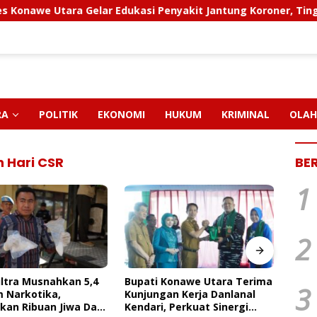
tara Gelar Edukasi Penyakit Jantung Koroner, Tingkatkan Ke
RA
POLITIK
EKONOMI
HUKUM
KRIMINAL
OLAH
 Hari CSR
BE
1
2
PT M
Pendi
Konawe Utara Terima
FAKTA BARU KASUS CRUSHER
Paut
3
an Kerja Danlanal
KONAWE UTARA: Status
Dan 
 Perkuat Sinergi
Kepemilikan Sedang Diuji di
Ngap