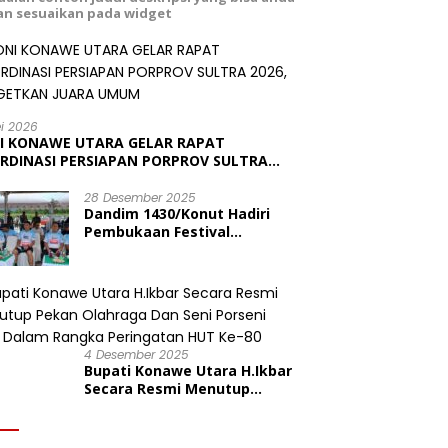
dan sesuaikan pada widget
ei 2026
I KONAWE UTARA GELAR RAPAT
RDINASI PERSIAPAN PORPROV SULTRA
6, TARGETKAN JUARA UMUM
28 Desember 2025
Dandim 1430/Konut Hadiri
Pembukaan Festival
Konasara Fun Run 6,19 K
dalam Rangka HUT ke-19
Kabupaten Konawe Utara
4 Desember 2025
Bupati Konawe Utara H.Ikbar
Secara Resmi Menutup
Pekan Olahraga Dan Seni
Porseni PGRI Dalam Rangka
Peringatan HUT Ke-80