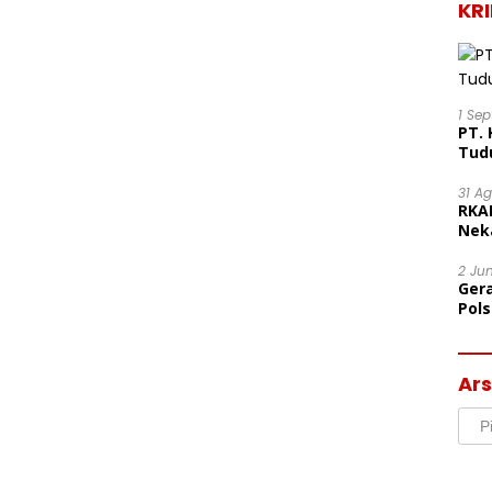
KR
1 Se
PT. 
Tud
31 A
RKA
Nek
Lega
2 Ju
Ger
Pol
Ter
Mor
Ars
Arsi