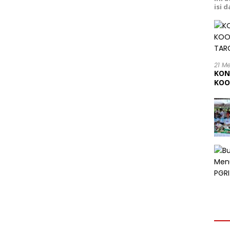
isi 
21 M
KON
KOO
202