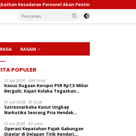
sadaran Personel Akan Pentingnya Hidup Sehat
Polda
RAGA
RAGAM
RITA POPULER
21 Juli 2026
698 Lihat
Kasus Dugaan Korupsi PSR Rp7,5 Miliar
Bergulir, Kajari Kolaka Tegaskan
Penggeledahan Demi Alat Bukti
10 Juli 2026
81 Lihat
Satresnarkoba Konut Ungkap
LP Inisiasi Program
Kapolda Sultra Pimpin
P
Narkotika Seorang Pria Hendak
dikan Pelita Ceria Di
Sertijab Sejumlah Pejabat
C
Berhasil Diamankan Di Desa Lemo Bajo
 Harapan Bunda Molore
Utama Dan Kapolres Jajaran
D
Kecamatan Wawolesea
13 Juli 2026
60 Lihat
TKN Pantai Indah
Serta Lantik Kapolres
M
Operasi Kepatuhan Pajak Gabungan
ainia
Konawe Kepulauan
Digelar di Delapan Titik Kendari,