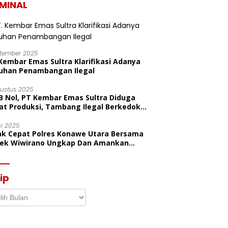
IMINAL
ptember 2025
Kembar Emas Sultra Klarifikasi Adanya
uhan Penambangan Ilegal
gustus 2025
B Nol, PT Kembar Emas Sultra Diduga
at Produksi, Tambang Ilegal Berkedok
litas
ni 2025
ak Cepat Polres Konawe Utara Bersama
sek Wiwirano Ungkap Dan Amankan
sangka Pelaku Penganiayaan Di Desa
ombo Pantai
ip
p