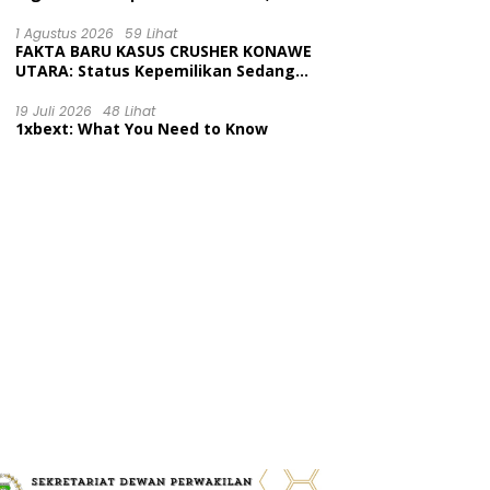
Tingkatkan Kesadaran Wajib Pajak
dan Tertib Berlalu Lintas
1 Agustus 2026
59 Lihat
FAKTA BARU KASUS CRUSHER KONAWE
UTARA: Status Kepemilikan Sedang
Diuji di Pengadilan Perdata,
Penetapan Tersangka Dr. Ruksamin
19 Juli 2026
48 Lihat
1xbext: What You Need to Know
Dinilai Prematur