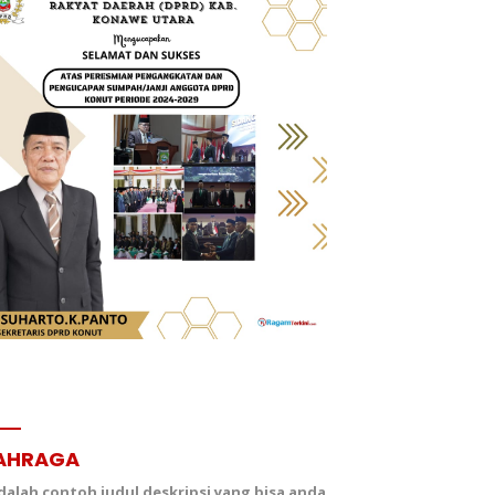
AHRAGA
adalah contoh judul deskripsi yang bisa anda