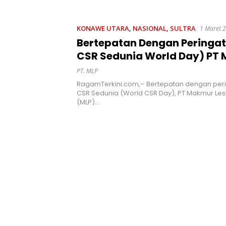
 Kesadaran
Ancaman Penyalahgunaan
Pemerin
kan Pentingnya
AL
t
KONAWE UTARA
,
NASIONAL
,
SULTRA
1 Maret 
Bertepatan Dengan Peringat
CSR Sedunia World Day) PT
Lestari Primatama MLP Mel
PT. MLP
Langkah Besar
RagamTerkini.com,– Bertepatan dengan peri
CSR Sedunia (World CSR Day), PT Makmur Les
(MLP)…