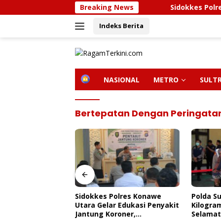
Langsung
Breaking News
Sidokkes Polres Konawe U
ke
Indeks Berita
konten
H
NASIONAL
METRO
SULT
O
M
E
Bertepatan Dengan Peringatan
olres Konawe
Polda Sultra Musnahkan 5,4
Bupati 
 Edukasi Penyakit
Kilogram Narkotika,
Kunjung
roner,
Selamatkan Ribuan Jiwa Dari
Kendari,