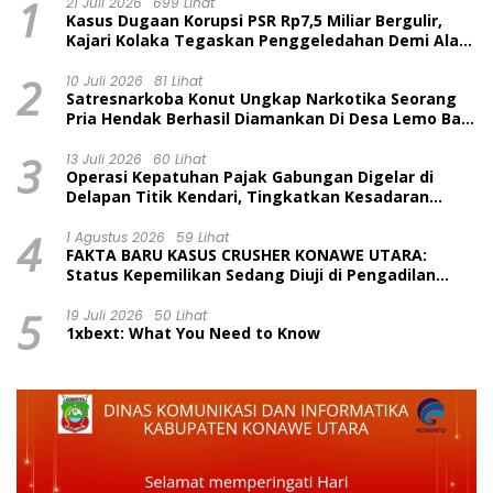
1
21 Juli 2026
699 Lihat
Kasus Dugaan Korupsi PSR Rp7,5 Miliar Bergulir,
Kajari Kolaka Tegaskan Penggeledahan Demi Alat
Bukti
2
10 Juli 2026
81 Lihat
Satresnarkoba Konut Ungkap Narkotika Seorang
Pria Hendak Berhasil Diamankan Di Desa Lemo Bajo
Kecamatan Wawolesea
3
13 Juli 2026
60 Lihat
Operasi Kepatuhan Pajak Gabungan Digelar di
Delapan Titik Kendari, Tingkatkan Kesadaran
Wajib Pajak dan Tertib Berlalu Lintas
4
1 Agustus 2026
59 Lihat
FAKTA BARU KASUS CRUSHER KONAWE UTARA:
Status Kepemilikan Sedang Diuji di Pengadilan
Perdata, Penetapan Tersangka Dr. Ruksamin
5
Dinilai Prematur
19 Juli 2026
50 Lihat
1xbext: What You Need to Know