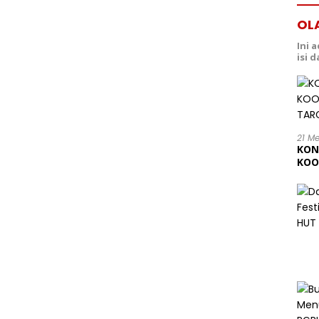
OL
Ini 
isi 
21 M
KON
KOO
202