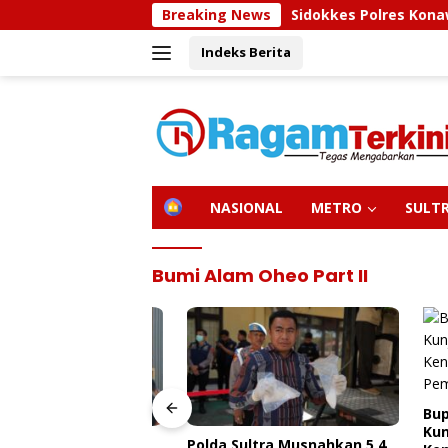
Langsung
Breaking News
Sidokkes Polres Konawe Utara Gelar 
ke
Indeks Berita
konten
H
NASIONAL
METRO
SULT
O
M
E
Bumi Alam Oheo Part II
Bupati 
Kunjung
olres Konawe
Polda Sultra Musnahkan 5,4