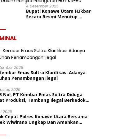
4 Desember 2025
Bupati Konawe Utara H.Ikbar
Secara Resmi Menutup
Pekan Olahraga Dan Seni
Porseni PGRI Dalam Rangka
Peringatan HUT Ke-80
IMINAL
ptember 2025
Kembar Emas Sultra Klarifikasi Adanya
uhan Penambangan Ilegal
gustus 2025
B Nol, PT Kembar Emas Sultra Diduga
at Produksi, Tambang Ilegal Berkedok
litas
ni 2025
ak Cepat Polres Konawe Utara Bersama
sek Wiwirano Ungkap Dan Amankan
sangka Pelaku Penganiayaan Di Desa
ombo Pantai