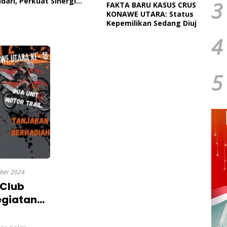
 Perkuat Sinergi
Paut
3
FAKTA BARU KASUS CRUSHER
tah Daerah Dan TNI
Dan 
KONAWE UTARA: Status
Ngap
Kepemilikan Sedang Diuji di
Pengadilan Perdata,
4
Penetapan Tersangka Dr.
Ruksamin Dinilai Prematur
5
ber 2024
 Club
egiatan
II