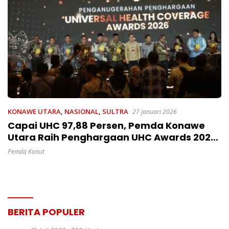
KONAWE UTARA
,
NASIONAL
,
SULTRA
27 Januari 2026
Capai UHC 97,88 Persen, Pemda Konawe
Utara Raih Penghargaan UHC Awards 2026
Dari Menko PM
Pemda Konut
BERITA POPULER