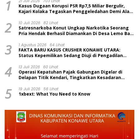
1
21 Juli 2026
703 Lihat
Kasus Dugaan Korupsi PSR Rp7,5 Miliar Bergulir,
Kajari Kolaka Tegaskan Penggeledahan Demi Alat
Bukti
2
10 Juli 2026
82 Lihat
Satresnarkoba Konut Ungkap Narkotika Seorang
Pria Hendak Berhasil Diamankan Di Desa Lemo Bajo
Kecamatan Wawolesea
3
1 Agustus 2026
64 Lihat
FAKTA BARU KASUS CRUSHER KONAWE UTARA:
Status Kepemilikan Sedang Diuji di Pengadilan
Perdata, Penetapan Tersangka Dr. Ruksamin
4
Dinilai Prematur
13 Juli 2026
60 Lihat
Operasi Kepatuhan Pajak Gabungan Digelar di
Delapan Titik Kendari, Tingkatkan Kesadaran
Wajib Pajak dan Tertib Berlalu Lintas
5
19 Juli 2026
56 Lihat
1xbext: What You Need to Know