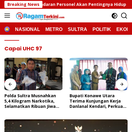
Langsung
esadaran Personel Akan Pentingnya Hidup Sehat
Breaking News
Polda
ke
konten
HOME
NASIONAL
METRO
SULTRA
POLITIK
EKON
Capai UHC 97
Polda Sultra Musnahkan
Bupati Konawe Utara
5,4 Kilogram Narkotika,
Terima Kunjungan Kerja
Selamatkan Ribuan Jiwa
Danlanal Kendari, Perkuat
Dari Ancaman
Sinergi Pemerintah Daerah
Penyalahgunaan
Dan TNI AL