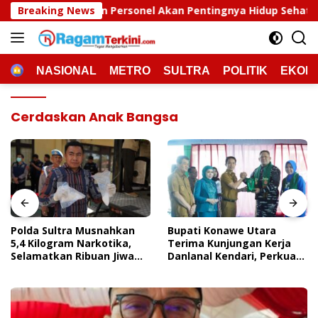
Langsung
Personel Akan Pentingnya Hidup Sehat
Breaking News
Polda Sultra M
ke
konten
HOME
NASIONAL
METRO
SULTRA
POLITIK
EKON
Cerdaskan Anak Bangsa
Polda Sultra Musnahkan
Bupati Konawe Utara
5,4 Kilogram Narkotika,
Terima Kunjungan Kerja
Selamatkan Ribuan Jiwa
Danlanal Kendari, Perkuat
Dari Ancaman
Sinergi Pemerintah Daerah
Penyalahgunaan
Dan TNI AL