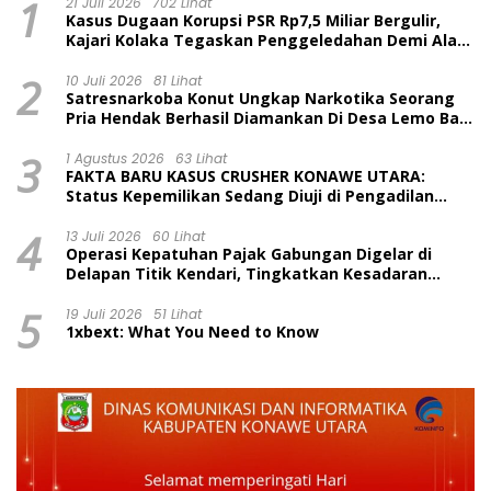
1
21 Juli 2026
702 Lihat
Kasus Dugaan Korupsi PSR Rp7,5 Miliar Bergulir,
Kajari Kolaka Tegaskan Penggeledahan Demi Alat
Bukti
2
10 Juli 2026
81 Lihat
Satresnarkoba Konut Ungkap Narkotika Seorang
Pria Hendak Berhasil Diamankan Di Desa Lemo Bajo
Kecamatan Wawolesea
3
1 Agustus 2026
63 Lihat
FAKTA BARU KASUS CRUSHER KONAWE UTARA:
Status Kepemilikan Sedang Diuji di Pengadilan
Perdata, Penetapan Tersangka Dr. Ruksamin
4
Dinilai Prematur
13 Juli 2026
60 Lihat
Operasi Kepatuhan Pajak Gabungan Digelar di
Delapan Titik Kendari, Tingkatkan Kesadaran
Wajib Pajak dan Tertib Berlalu Lintas
5
19 Juli 2026
51 Lihat
1xbext: What You Need to Know