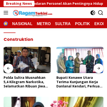
Langsung
ran Personel Akan Pentingnya Hidup Sehat
Breaking News
Polda Sul
ke
konten
HOME
NASIONAL
METRO
SULTRA
POLITIK
EKON
Construktion
Polda Sultra Musnahkan
Bupati Konawe Utara
5,4 Kilogram Narkotika,
Terima Kunjungan Kerja
Selamatkan Ribuan Jiwa
Danlanal Kendari, Perkuat
Dari Ancaman
Sinergi Pemerintah Daerah
Penyalahgunaan
Dan TNI AL