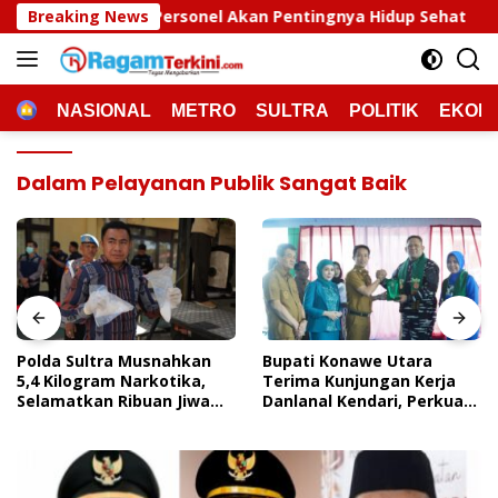
Langsung
rsonel Akan Pentingnya Hidup Sehat
Breaking News
Polda Sultra Mus
ke
konten
HOME
NASIONAL
METRO
SULTRA
POLITIK
EKON
Dalam Pelayanan Publik Sangat Baik
Polda Sultra Musnahkan
Bupati Konawe Utara
5,4 Kilogram Narkotika,
Terima Kunjungan Kerja
Selamatkan Ribuan Jiwa
Danlanal Kendari, Perkuat
Dari Ancaman
Sinergi Pemerintah Daerah
Penyalahgunaan
Dan TNI AL