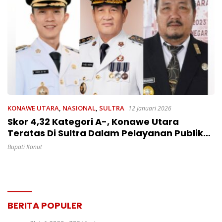
KONAWE UTARA
,
NASIONAL
,
SULTRA
12 Januari 2026
Skor 4,32 Kategori A-, Konawe Utara
Teratas Di Sultra Dalam Pelayanan Publik
Sangat Baik
Bupati Konut
BERITA POPULER