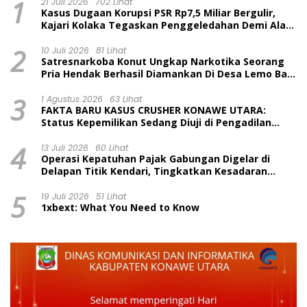
1
21 Juli 2026
702 Lihat
Kasus Dugaan Korupsi PSR Rp7,5 Miliar Bergulir,
Kajari Kolaka Tegaskan Penggeledahan Demi Alat
Bukti
2
10 Juli 2026
81 Lihat
Satresnarkoba Konut Ungkap Narkotika Seorang
Pria Hendak Berhasil Diamankan Di Desa Lemo Bajo
Kecamatan Wawolesea
3
1 Agustus 2026
63 Lihat
FAKTA BARU KASUS CRUSHER KONAWE UTARA:
Status Kepemilikan Sedang Diuji di Pengadilan
Perdata, Penetapan Tersangka Dr. Ruksamin
4
Dinilai Prematur
13 Juli 2026
60 Lihat
Operasi Kepatuhan Pajak Gabungan Digelar di
Delapan Titik Kendari, Tingkatkan Kesadaran
Wajib Pajak dan Tertib Berlalu Lintas
5
19 Juli 2026
51 Lihat
1xbext: What You Need to Know