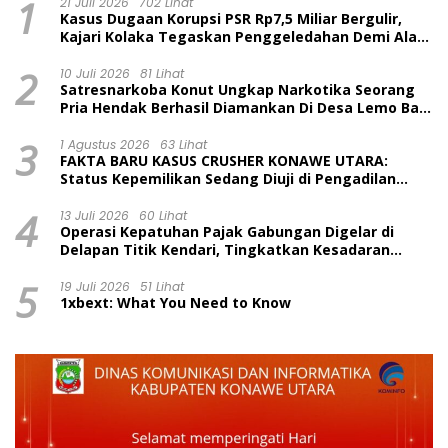
1
21 Juli 2026
702 Lihat
Kasus Dugaan Korupsi PSR Rp7,5 Miliar Bergulir,
Kajari Kolaka Tegaskan Penggeledahan Demi Alat
Bukti
2
10 Juli 2026
81 Lihat
Satresnarkoba Konut Ungkap Narkotika Seorang
Pria Hendak Berhasil Diamankan Di Desa Lemo Bajo
Kecamatan Wawolesea
3
1 Agustus 2026
63 Lihat
FAKTA BARU KASUS CRUSHER KONAWE UTARA:
Status Kepemilikan Sedang Diuji di Pengadilan
Perdata, Penetapan Tersangka Dr. Ruksamin
4
Dinilai Prematur
13 Juli 2026
60 Lihat
Operasi Kepatuhan Pajak Gabungan Digelar di
Delapan Titik Kendari, Tingkatkan Kesadaran
Wajib Pajak dan Tertib Berlalu Lintas
5
19 Juli 2026
51 Lihat
1xbext: What You Need to Know