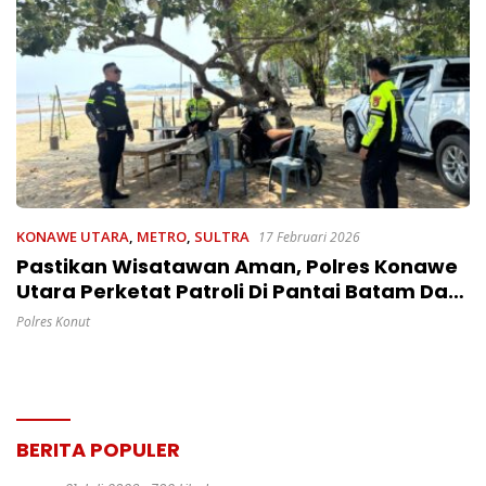
KONAWE UTARA
,
METRO
,
SULTRA
17 Februari 2026
Pastikan Wisatawan Aman, Polres Konawe
Utara Perketat Patroli Di Pantai Batam Dan
Mega Beach
Polres Konut
BERITA POPULER