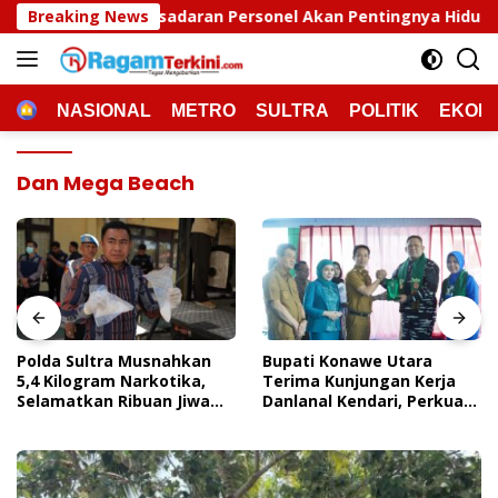
Langsung
aran Personel Akan Pentingnya Hidup Sehat
Breaking News
Polda Sul
ke
konten
HOME
NASIONAL
METRO
SULTRA
POLITIK
EKON
Dan Mega Beach
Polda Sultra Musnahkan
Bupati Konawe Utara
5,4 Kilogram Narkotika,
Terima Kunjungan Kerja
Selamatkan Ribuan Jiwa
Danlanal Kendari, Perkuat
Dari Ancaman
Sinergi Pemerintah Daerah
Penyalahgunaan
Dan TNI AL