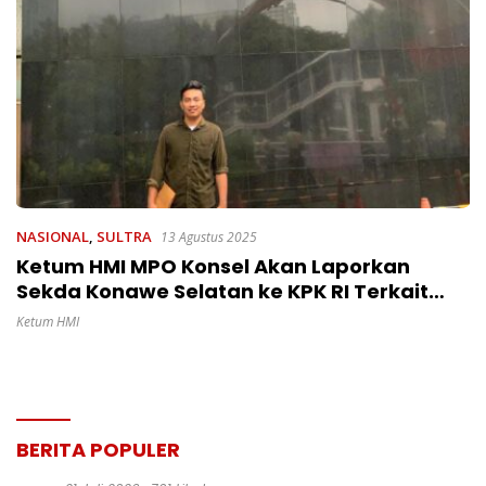
NASIONAL
,
SULTRA
13 Agustus 2025
Ketum HMI MPO Konsel Akan Laporkan
Sekda Konawe Selatan ke KPK RI Terkait
Dugaan Korupsi Anggaran Makan Minum
Ketum HMI
dan Pengadaan Komputer
BERITA POPULER