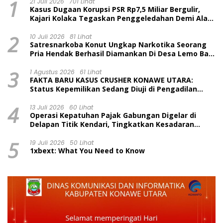
1
21 Juli 2026
701 Lihat
Kasus Dugaan Korupsi PSR Rp7,5 Miliar Bergulir,
Kajari Kolaka Tegaskan Penggeledahan Demi Alat
Bukti
2
10 Juli 2026
81 Lihat
Satresnarkoba Konut Ungkap Narkotika Seorang
Pria Hendak Berhasil Diamankan Di Desa Lemo Bajo
Kecamatan Wawolesea
3
1 Agustus 2026
61 Lihat
FAKTA BARU KASUS CRUSHER KONAWE UTARA:
Status Kepemilikan Sedang Diuji di Pengadilan
Perdata, Penetapan Tersangka Dr. Ruksamin
4
Dinilai Prematur
13 Juli 2026
60 Lihat
Operasi Kepatuhan Pajak Gabungan Digelar di
Delapan Titik Kendari, Tingkatkan Kesadaran
Wajib Pajak dan Tertib Berlalu Lintas
5
19 Juli 2026
50 Lihat
1xbext: What You Need to Know