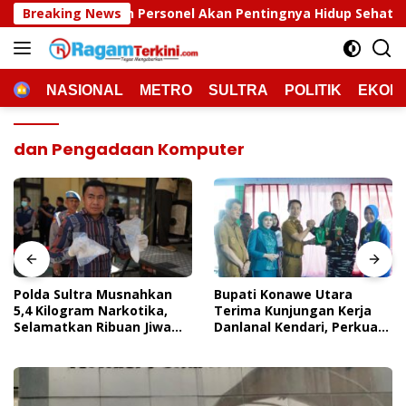
Langsung
ersonel Akan Pentingnya Hidup Sehat
Breaking News
Polda Sultra Mu
ke
konten
HOME
NASIONAL
METRO
SULTRA
POLITIK
EKON
dan Pengadaan Komputer
Polda Sultra Musnahkan
Bupati Konawe Utara
5,4 Kilogram Narkotika,
Terima Kunjungan Kerja
Selamatkan Ribuan Jiwa
Danlanal Kendari, Perkuat
Dari Ancaman
Sinergi Pemerintah Daerah
Penyalahgunaan
Dan TNI AL