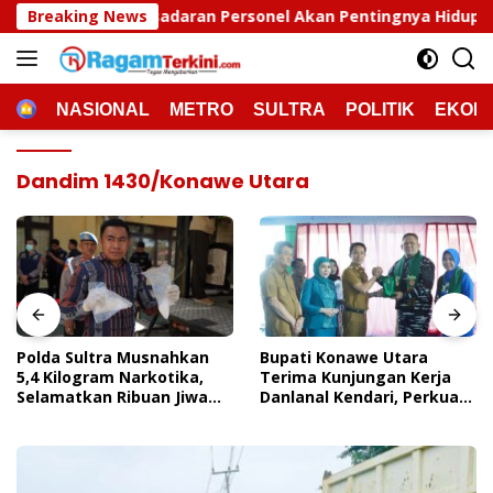
Langsung
Kesadaran Personel Akan Pentingnya Hidup Sehat
Breaking News
Pold
ke
konten
HOME
NASIONAL
METRO
SULTRA
POLITIK
EKON
Dandim 1430/Konawe Utara
Polda Sultra Musnahkan
Bupati Konawe Utara
5,4 Kilogram Narkotika,
Terima Kunjungan Kerja
Selamatkan Ribuan Jiwa
Danlanal Kendari, Perkuat
Dari Ancaman
Sinergi Pemerintah Daerah
Penyalahgunaan
Dan TNI AL