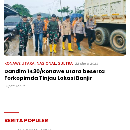
KONAWE UTARA
,
NASIONAL
,
SULTRA
22 Maret 2025
Dandim 1430/Konawe Utara beserta
Forkopimda Tinjau Lokasi Banjir
Bupati Konut
BERITA POPULER