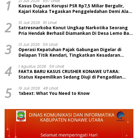
1
21 Juli 2026
697 Lihat
Kasus Dugaan Korupsi PSR Rp7,5 Miliar Bergulir,
Kajari Kolaka Tegaskan Penggeledahan Demi Alat
Bukti
2
10 Juli 2026
81 Lihat
Satresnarkoba Konut Ungkap Narkotika Seorang
Pria Hendak Berhasil Diamankan Di Desa Lemo Bajo
Kecamatan Wawolesea
3
13 Juli 2026
59 Lihat
Operasi Kepatuhan Pajak Gabungan Digelar di
Delapan Titik Kendari, Tingkatkan Kesadaran
Wajib Pajak dan Tertib Berlalu Lintas
4
1 Agustus 2026
59 Lihat
FAKTA BARU KASUS CRUSHER KONAWE UTARA:
Status Kepemilikan Sedang Diuji di Pengadilan
Perdata, Penetapan Tersangka Dr. Ruksamin
5
Dinilai Prematur
19 Juli 2026
48 Lihat
1xbext: What You Need to Know