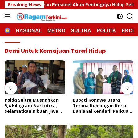
Langsung
n Personel Akan Pentingnya Hidup Sehat
Breaking News
Polda Sultr
ke
konten
HOME
NASIONAL
METRO
SULTRA
POLITIK
EKON
Demi Untuk Kemajuan Taraf Hidup
Polda Sultra Musnahkan
Bupati Konawe Utara
5,4 Kilogram Narkotika,
Terima Kunjungan Kerja
Selamatkan Ribuan Jiwa
Danlanal Kendari, Perkuat
Dari Ancaman
Sinergi Pemerintah Daerah
Penyalahgunaan
Dan TNI AL