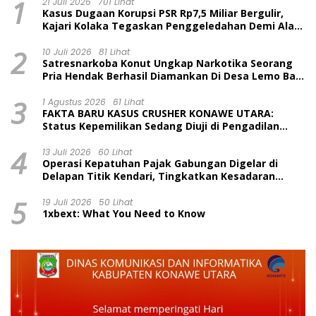
1
21 Juli 2026
701 Lihat
Kasus Dugaan Korupsi PSR Rp7,5 Miliar Bergulir,
Kajari Kolaka Tegaskan Penggeledahan Demi Alat
Bukti
2
10 Juli 2026
81 Lihat
Satresnarkoba Konut Ungkap Narkotika Seorang
Pria Hendak Berhasil Diamankan Di Desa Lemo Bajo
Kecamatan Wawolesea
3
1 Agustus 2026
61 Lihat
FAKTA BARU KASUS CRUSHER KONAWE UTARA:
Status Kepemilikan Sedang Diuji di Pengadilan
Perdata, Penetapan Tersangka Dr. Ruksamin
4
Dinilai Prematur
13 Juli 2026
60 Lihat
Operasi Kepatuhan Pajak Gabungan Digelar di
Delapan Titik Kendari, Tingkatkan Kesadaran
Wajib Pajak dan Tertib Berlalu Lintas
5
19 Juli 2026
50 Lihat
1xbext: What You Need to Know