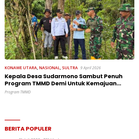
KONAWE UTARA
,
NASIONAL
,
SULTRA
9 April 2026
Kepala Desa Sudarmono Sambut Penuh
Program TMMD Demi Untuk Kemajuan
Taraf Hidup Dan Pembangunan Desa
Program TMMD
BERITA POPULER