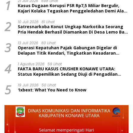
1
21 Juli 2026
698 Lihat
Kasus Dugaan Korupsi PSR Rp7,5 Miliar Bergulir,
Kajari Kolaka Tegaskan Penggeledahan Demi Alat
Bukti
2
10 Juli 2026
81 Lihat
Satresnarkoba Konut Ungkap Narkotika Seorang
Pria Hendak Berhasil Diamankan Di Desa Lemo Bajo
Kecamatan Wawolesea
3
13 Juli 2026
60 Lihat
Operasi Kepatuhan Pajak Gabungan Digelar di
Delapan Titik Kendari, Tingkatkan Kesadaran
Wajib Pajak dan Tertib Berlalu Lintas
4
1 Agustus 2026
59 Lihat
FAKTA BARU KASUS CRUSHER KONAWE UTARA:
Status Kepemilikan Sedang Diuji di Pengadilan
Perdata, Penetapan Tersangka Dr. Ruksamin
5
Dinilai Prematur
19 Juli 2026
50 Lihat
1xbext: What You Need to Know