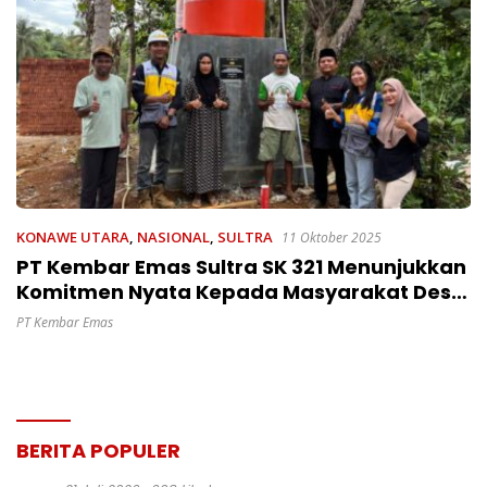
KONAWE UTARA
,
NASIONAL
,
SULTRA
11 Oktober 2025
PT Kembar Emas Sultra SK 321 Menunjukkan
Komitmen Nyata Kepada Masyarakat Desa
Alenggo
PT Kembar Emas
BERITA POPULER