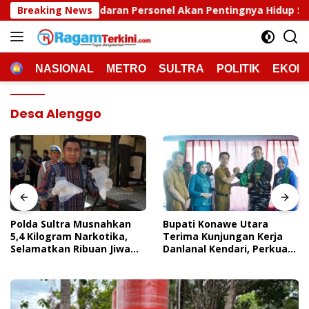
Langsung
ran Personel Akan Pentingnya Hidup Sehat
Breaking News
Polda Sul
ke
konten
HOME
NASIONAL
METRO
SULTRA
POLITIK
EKON
Desa Alenggo
Polda Sultra Musnahkan
Bupati Konawe Utara
5,4 Kilogram Narkotika,
Terima Kunjungan Kerja
Selamatkan Ribuan Jiwa
Danlanal Kendari, Perkuat
Dari Ancaman
Sinergi Pemerintah Daerah
Penyalahgunaan
Dan TNI AL