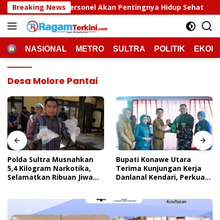
Langsung
sonel Akan Pentingnya Hidup Sehat
Breaking News
Polda Sultra Musn
ke
konten
HOME
NASIONAL
METRO
SULTRA
POLITIK
EKON
Desa Molore Pantai
Polda Sultra Musnahkan
Bupati Konawe Utara
5,4 Kilogram Narkotika,
Terima Kunjungan Kerja
Selamatkan Ribuan Jiwa
Danlanal Kendari, Perkuat
Dari Ancaman
Sinergi Pemerintah Daerah
Penyalahgunaan
Dan TNI AL