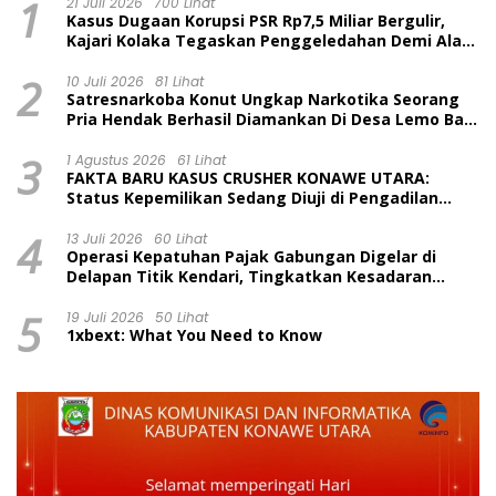
1
21 Juli 2026
700 Lihat
Kasus Dugaan Korupsi PSR Rp7,5 Miliar Bergulir,
Kajari Kolaka Tegaskan Penggeledahan Demi Alat
Bukti
2
10 Juli 2026
81 Lihat
Satresnarkoba Konut Ungkap Narkotika Seorang
Pria Hendak Berhasil Diamankan Di Desa Lemo Bajo
Kecamatan Wawolesea
3
1 Agustus 2026
61 Lihat
FAKTA BARU KASUS CRUSHER KONAWE UTARA:
Status Kepemilikan Sedang Diuji di Pengadilan
Perdata, Penetapan Tersangka Dr. Ruksamin
4
Dinilai Prematur
13 Juli 2026
60 Lihat
Operasi Kepatuhan Pajak Gabungan Digelar di
Delapan Titik Kendari, Tingkatkan Kesadaran
Wajib Pajak dan Tertib Berlalu Lintas
5
19 Juli 2026
50 Lihat
1xbext: What You Need to Know