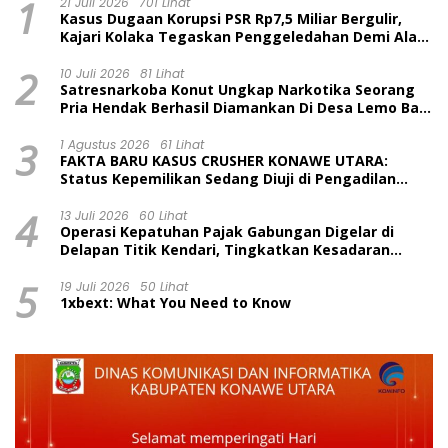
1
21 Juli 2026
701 Lihat
Kasus Dugaan Korupsi PSR Rp7,5 Miliar Bergulir,
Kajari Kolaka Tegaskan Penggeledahan Demi Alat
Bukti
2
10 Juli 2026
81 Lihat
Satresnarkoba Konut Ungkap Narkotika Seorang
Pria Hendak Berhasil Diamankan Di Desa Lemo Bajo
Kecamatan Wawolesea
3
1 Agustus 2026
61 Lihat
FAKTA BARU KASUS CRUSHER KONAWE UTARA:
Status Kepemilikan Sedang Diuji di Pengadilan
Perdata, Penetapan Tersangka Dr. Ruksamin
4
Dinilai Prematur
13 Juli 2026
60 Lihat
Operasi Kepatuhan Pajak Gabungan Digelar di
Delapan Titik Kendari, Tingkatkan Kesadaran
Wajib Pajak dan Tertib Berlalu Lintas
5
19 Juli 2026
50 Lihat
1xbext: What You Need to Know