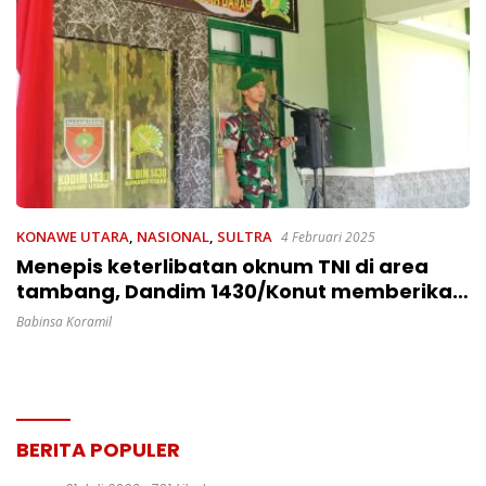
KONAWE UTARA
,
NASIONAL
,
SULTRA
4 Februari 2025
Menepis keterlibatan oknum TNI di area
tambang, Dandim 1430/Konut memberikan
klarifikasi
Babinsa Koramil
BERITA POPULER