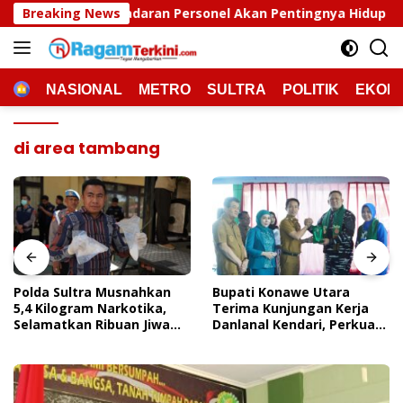
Langsung
aran Personel Akan Pentingnya Hidup Sehat
Breaking News
Polda Sul
ke
konten
HOME
NASIONAL
METRO
SULTRA
POLITIK
EKON
di area tambang
Polda Sultra Musnahkan
Bupati Konawe Utara
5,4 Kilogram Narkotika,
Terima Kunjungan Kerja
Selamatkan Ribuan Jiwa
Danlanal Kendari, Perkuat
Dari Ancaman
Sinergi Pemerintah Daerah
Penyalahgunaan
Dan TNI AL