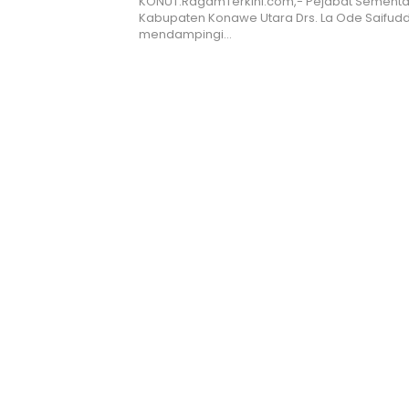
KONUT.RagamTerkini.com,- Pejabat Sementa
Kabupaten Konawe Utara Drs. La Ode Saifuddin,
mendampingi…