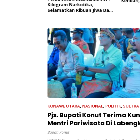
Kendari,
 Edukasi Penyakit
Kilogram Narkotika,
Pemerin
roner,
Selamatkan Ribuan Jiwa Dari
AL
 Kesadaran
Ancaman Penyalahgunaan
kan Pentingnya
t
KONAWE UTARA
,
NASIONAL
,
POLITIK
,
SULTRA
Pjs. Bupati Konut Terima Ku
Mentri Pariwisata Di Labengk
Bupati Konut