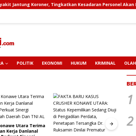
g Koroner, Tingkatkan Kesadaran Personel Akan Pentingnya H
RA
POLITIK
EKONOMI
HUKUM
KRIMINAL
OLAH
BE
1
2
Konawe Utara Terima
PT M
an Kerja Danlanal
Pendi