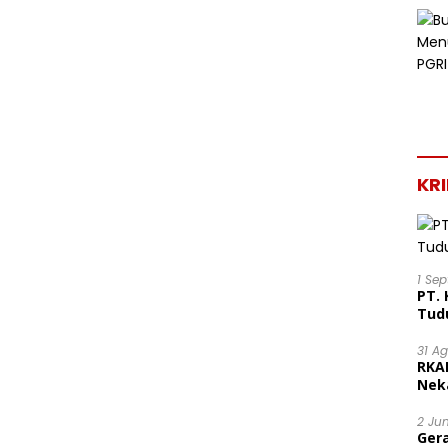
KR
1 Se
PT. 
Tud
31 A
RKA
Nek
Lega
2 Ju
Ger