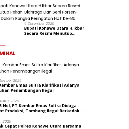
dalam Rangka HUT ke-19
Kabupaten Konawe Utara
4 Desember 2025
Bupati Konawe Utara H.Ikbar
Secara Resmi Menutup
Pekan Olahraga Dan Seni
Porseni PGRI Dalam Rangka
Peringatan HUT Ke-80
IMINAL
ptember 2025
Kembar Emas Sultra Klarifikasi Adanya
uhan Penambangan Ilegal
gustus 2025
B Nol, PT Kembar Emas Sultra Diduga
at Produksi, Tambang Ilegal Berkedok
litas
ni 2025
ak Cepat Polres Konawe Utara Bersama