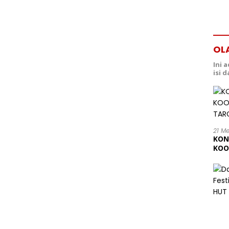
OL
Ini 
isi 
21 M
KON
KOO
202