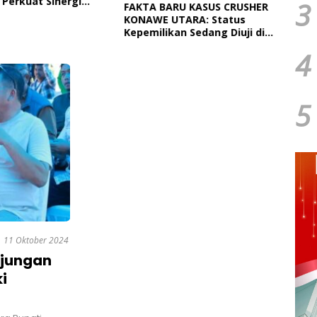
 Perkuat Sinergi
Paut
3
FAKTA BARU KASUS CRUSHER
tah Daerah Dan TNI
Dan 
KONAWE UTARA: Status
Ngap
Kepemilikan Sedang Diuji di
Pengadilan Perdata,
4
Penetapan Tersangka Dr.
Ruksamin Dinilai Prematur
5
11 Oktober 2024
njungan
i