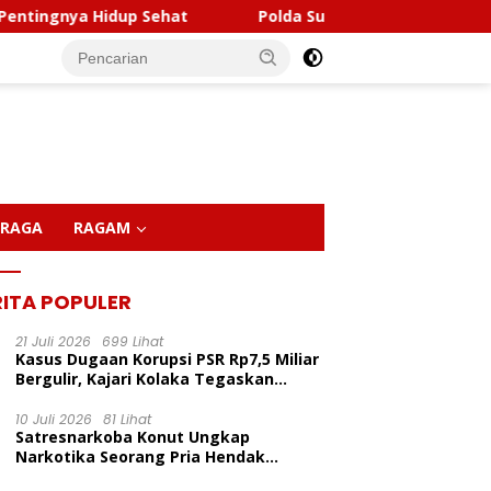
idup Sehat
Polda Sultra Musnahkan 5,4 Kilogram Nar
RAGA
RAGAM
RITA POPULER
21 Juli 2026
699 Lihat
Kasus Dugaan Korupsi PSR Rp7,5 Miliar
Bergulir, Kajari Kolaka Tegaskan
Penggeledahan Demi Alat Bukti
10 Juli 2026
81 Lihat
Satresnarkoba Konut Ungkap
LP Inisiasi Program
Kapolda Sultra Pimpin
P
Narkotika Seorang Pria Hendak
dikan Pelita Ceria Di
Sertijab Sejumlah Pejabat
C
Berhasil Diamankan Di Desa Lemo Bajo