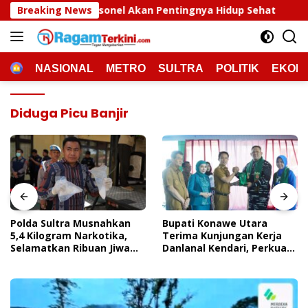
Langsung
nel Akan Pentingnya Hidup Sehat
Breaking News
Polda Sultra Musnah
ke
konten
HOME
NASIONAL
METRO
SULTRA
POLITIK
EKON
Diduga Picu Banjir
Polda Sultra Musnahkan
Bupati Konawe Utara
5,4 Kilogram Narkotika,
Terima Kunjungan Kerja
Selamatkan Ribuan Jiwa
Danlanal Kendari, Perkuat
Dari Ancaman
Sinergi Pemerintah Daerah
Penyalahgunaan
Dan TNI AL