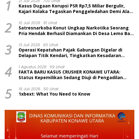
1
21 Juli 2026
700 Lihat
Kasus Dugaan Korupsi PSR Rp7,5 Miliar Bergulir,
Kajari Kolaka Tegaskan Penggeledahan Demi Alat
Bukti
2
10 Juli 2026
81 Lihat
Satresnarkoba Konut Ungkap Narkotika Seorang
Pria Hendak Berhasil Diamankan Di Desa Lemo Bajo
Kecamatan Wawolesea
3
13 Juli 2026
60 Lihat
Operasi Kepatuhan Pajak Gabungan Digelar di
Delapan Titik Kendari, Tingkatkan Kesadaran
Wajib Pajak dan Tertib Berlalu Lintas
4
1 Agustus 2026
59 Lihat
FAKTA BARU KASUS CRUSHER KONAWE UTARA:
Status Kepemilikan Sedang Diuji di Pengadilan
Perdata, Penetapan Tersangka Dr. Ruksamin
5
Dinilai Prematur
19 Juli 2026
50 Lihat
1xbext: What You Need to Know