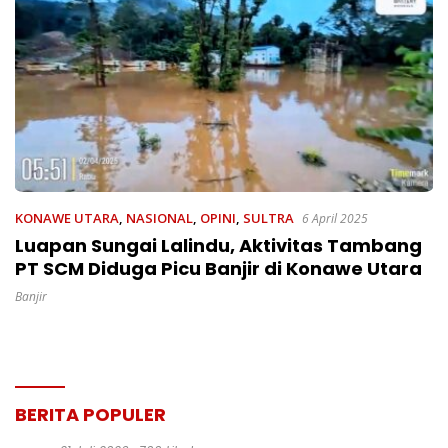
KONAWE UTARA
,
NASIONAL
,
OPINI
,
SULTRA
6 April 2025
Luapan Sungai Lalindu, Aktivitas Tambang
PT SCM Diduga Picu Banjir di Konawe Utara
Banjir
BERITA POPULER