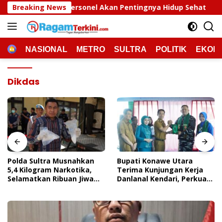
Langsung
sonel Akan Pentingnya Hidup Sehat
Breaking News
Polda Sultra Mus
ke
konten
HOME
NASIONAL
METRO
SULTRA
POLITIK
EKON
Dikdas
Polda Sultra Musnahkan
Bupati Konawe Utara
5,4 Kilogram Narkotika,
Terima Kunjungan Kerja
Selamatkan Ribuan Jiwa
Danlanal Kendari, Perkuat
Dari Ancaman
Sinergi Pemerintah Daerah
Penyalahgunaan
Dan TNI AL