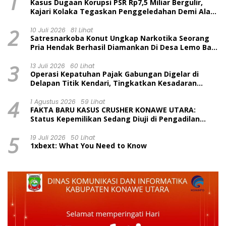
1
Kasus Dugaan Korupsi PSR Rp7,5 Miliar Bergulir,
Kajari Kolaka Tegaskan Penggeledahan Demi Alat
Bukti
2
10 Juli 2026
81 Lihat
Satresnarkoba Konut Ungkap Narkotika Seorang
Pria Hendak Berhasil Diamankan Di Desa Lemo Bajo
Kecamatan Wawolesea
3
13 Juli 2026
60 Lihat
Operasi Kepatuhan Pajak Gabungan Digelar di
Delapan Titik Kendari, Tingkatkan Kesadaran
Wajib Pajak dan Tertib Berlalu Lintas
4
1 Agustus 2026
59 Lihat
FAKTA BARU KASUS CRUSHER KONAWE UTARA:
Status Kepemilikan Sedang Diuji di Pengadilan
Perdata, Penetapan Tersangka Dr. Ruksamin
5
Dinilai Prematur
19 Juli 2026
50 Lihat
1xbext: What You Need to Know