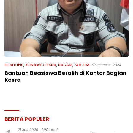
HEADLINE
,
KONAWE UTARA
,
RAGAM
,
SULTRA
9 September 2024
Bantuan Beasiswa Beralih di Kantor Bagian
Kesra
BERITA POPULER
21 Juli 2026
698 Lihat